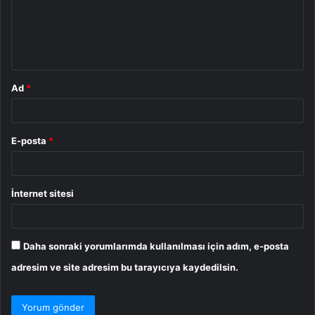
u
m
*
Ad
*
E-posta
*
İnternet sitesi
Daha sonraki yorumlarımda kullanılması için adım, e-posta
adresim ve site adresim bu tarayıcıya kaydedilsin.