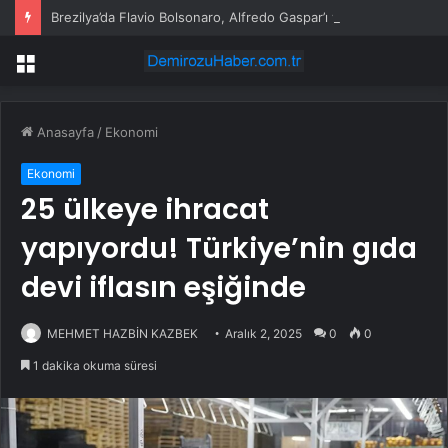
Brezilya’da Flavio Bolsonaro, Alfredo Gaspar’ı yardımcısı seçti
Menü
Anasayfa
/
Ekonomi
Ekonomi
25 ülkeye ihracat
yapıyordu! Türkiye’nin gıda
devi iflasın eşiğinde
MEHMET HAZBİN KAZBEK
Aralık 2, 2025
0
0
1 dakika okuma süresi