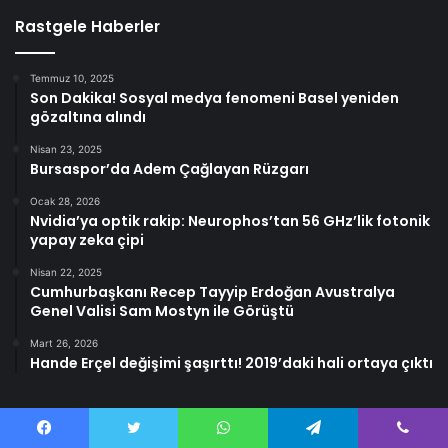
Rastgele Haberler
Temmuz 10, 2025
Son Dakika! Sosyal medya fenomeni Basel yeniden
gözaltına alındı
Nisan 23, 2025
Bursaspor’da Adem Çağlayan Rüzgarı
Ocak 28, 2026
Nvidia’ya optik rakip: Neurophos’tan 56 GHz’lik fotonik
yapay zeka çipi
Nisan 22, 2025
Cumhurbaşkanı Recep Tayyip Erdoğan Avustralya
Genel Valisi Sam Mostyn ile Görüştü
Mart 26, 2026
Hande Erçel değişimi şaşırttı! 2019’daki hali ortaya çıktı
Facebook
Twitter
WhatsApp
Telegram
Viber