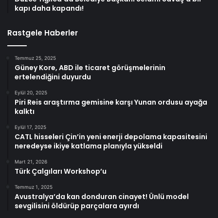
kapı daha kapandı!
Rastgele Haberler
Temmuz 25, 2025
Güney Kore, ABD ile ticaret görüşmelerinin
ertelendiğini duyurdu
Eylül 20, 2025
Piri Reis araştırma gemisine karşı Yunan ordusu ayağa
kalktı
Eylül 17, 2025
CATL hisseleri Çin’in yeni enerji depolama kapasitesini
neredeyse ikiye katlama planıyla yükseldi
Mart 21, 2026
Türk Çalgıları Workshop’u
Temmuz 1, 2025
Avustralya’da kan donduran cinayet! Ünlü model
sevgilisini öldürüp parçalara ayırdı