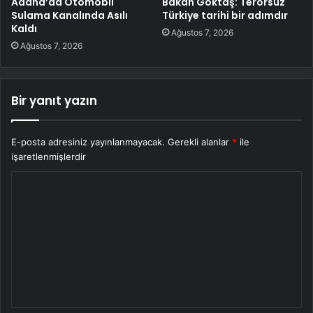
Adana’da Otomobil
Bakan Göktaş: Terörsüz
Sulama Kanalında Asılı
Türkiye tarihi bir adımdır
Kaldı
Ağustos 7, 2026
Ağustos 7, 2026
Bir yanıt yazın
E-posta adresiniz yayınlanmayacak.
Gerekli alanlar
*
ile
işaretlenmişlerdir
Y
o
r
u
m
*