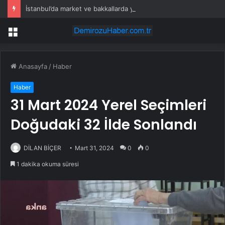
İstanbul’da market ve bakkallarda yeni uygulama devreye girdi
Menü
Anasayfa
/
Haber
Haber
31 Mart 2024 Yerel Seçimleri
Doğudaki 32 İlde Sonlandı
DİLAN BİÇER
Mart 31, 2024
0
0
1 dakika okuma süresi