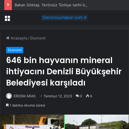
Bakan Göktaş: Terörsüz Türkiye tarihi bir adımdır
Menü
Anasayfa
/
Ekonomi
Ekonomi
646 bin hayvanın mineral
ihtiyacını Denizli Büyükşehir
Belediyesi karşıladı
ERDEM ARAS
Temmuz 12, 2023
0
6
1 dakika okuma süresi