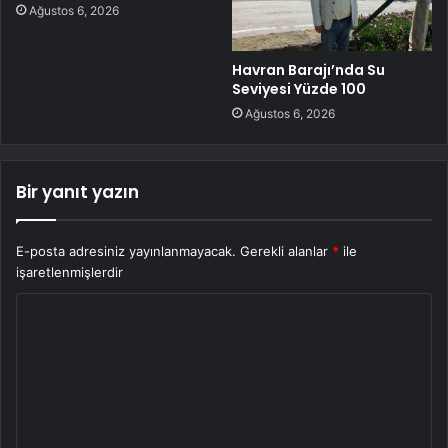
Ağustos 6, 2026
Havran Barajı’nda Su
Seviyesi Yüzde 100
Ağustos 6, 2026
Bir yanıt yazın
E-posta adresiniz yayınlanmayacak.
Gerekli alanlar
*
ile
işaretlenmişlerdir
Y
o
r
u
m