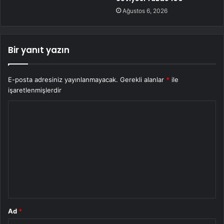
Ağustos 6, 2026
Bir yanıt yazın
E-posta adresiniz yayınlanmayacak.
Gerekli alanlar
*
ile
işaretlenmişlerdir
Y
o
r
u
m
*
Ad
*