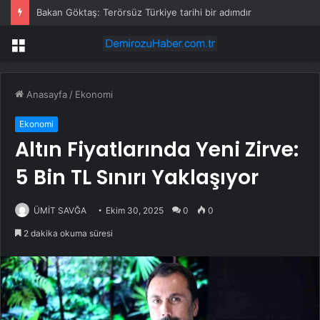
Bakan Göktaş: Terörsüz Türkiye tarihi bir adımdır
Menü
Anasayfa
/
Ekonomi
Ekonomi
Altın Fiyatlarında Yeni Zirve:
5 Bin TL Sınırı Yaklaşıyor
ÜMİT SAVĞA
Ekim 30, 2025
0
0
2 dakika okuma süresi