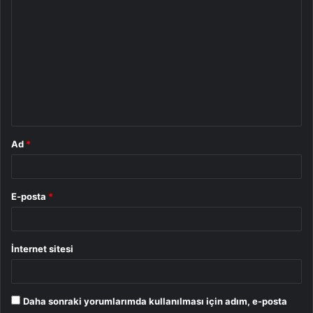
Y
o
r
u
m
*
Ad
*
E-posta
*
İnternet sitesi
Daha sonraki yorumlarımda kullanılması için adım, e-posta