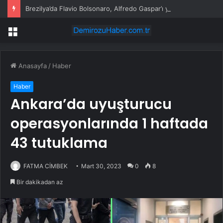
Brezilya’da Flavio Bolsonaro, Alfredo Gaspar’ı yardımcısı seçti
Menü
Anasayfa
/
Haber
Haber
Ankara’da uyuşturucu
operasyonlarında 1 haftada
43 tutuklama
FATMA CİMBEK
Mart 30, 2023
0
8
Bir dakikadan az