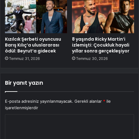
Kızılcık Şerbeti oyuncusu
8 yaşında Ricky Martin’i
Barış Kılıç’a uluslararası
izlemişti: Çocukluk hayali
ödül: Beyrut’a gidecek
yıllar sonra gerçekleşiyor
Temmuz 31, 2026
Temmuz 30, 2026
Bir yanıt yazın
E-posta adresiniz yayınlanmayacak.
Gerekli alanlar
*
ile
işaretlenmişlerdir
Y
o
r