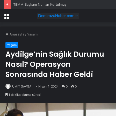
TBMM Başkanı Numan Kurtulmuş, İyi Parti Genel Başkanı Dervişoğlu’nu Ziyaret Etti
Menü
Anasayfa
/
Yaşam
Yaşam
Aydilge’nin Sağlık Durumu
Nasıl? Operasyon
Sonrasında Haber Geldi
ÜMİT SAVĞA
Nisan 4, 2024
0
0
1 dakika okuma süresi