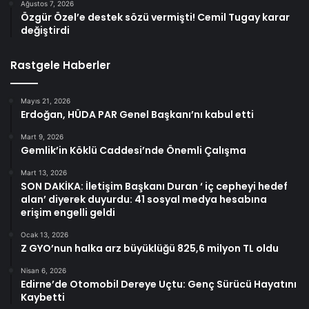
Ağustos 7, 2026
Özgür Özel’e destek sözü vermişti! Cemil Tugay karar
değiştirdi
Rastgele Haberler
Mayıs 21, 2026
Erdoğan, HÜDA PAR Genel Başkanı’nı kabul etti
Mart 9, 2026
Gemlik’in Köklü Caddesi’nde Önemli Çalışma
Mart 13, 2026
SON DAKİKA: İletişim Başkanı Duran ‘ iç cepheyi hedef
alan’ diyerek duyurdu: 41 sosyal medya hesabına
erişim engelli geldi
Ocak 13, 2026
Z GYO’nun halka arz büyüklüğü 825,6 milyon TL oldu
Nisan 6, 2026
Edirne’de Otomobil Dereye Uçtu: Genç Sürücü Hayatını
Kaybetti