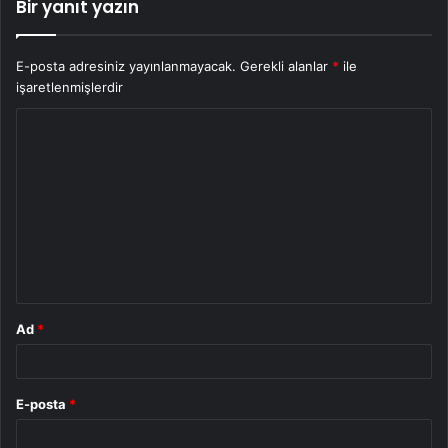
Bir yanıt yazın
E-posta adresiniz yayınlanmayacak.
Gerekli alanlar
*
ile
işaretlenmişlerdir
Y
o
r
u
m
*
Ad
*
E-posta
*