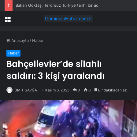
Bakan Göktaş: Terörsüz Türkiye tarihi bir adımdır
Menü
Anasayfa
/
Haber
Haber
Bahçelievler’de silahlı
saldırı: 3 kişi yaralandı
ÜMİT SAVĞA
Kasım 6, 2025
0
0
Bir dakikadan az