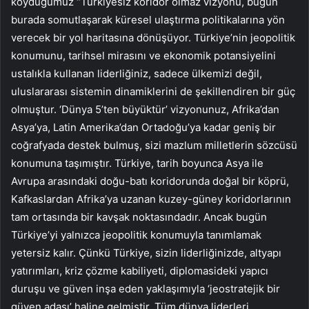
koyduğumuz “Türkiyesiz koridor olmaz vizyonu, bugün
burada somutlaşarak küresel ulaştırma politikalarına yön
verecek bir yol haritasına dönüşüyor. Türkiye’nin jeopolitik
konumunu, tarihsel mirasını ve ekonomik potansiyelini
ustalıkla kullanan liderliğiniz, sadece ülkemizi değil,
uluslararası sistemin dinamiklerini de şekillendiren bir güç
olmuştur. ‘Dünya 5’ten büyüktür’ vizyonunuz, Afrika’dan
Asya’ya, Latin Amerika’dan Ortadoğu’ya kadar geniş bir
coğrafyada destek bulmuş, sizi mazlum milletlerin sözcüsü
konumuna taşımıştır. Türkiye, tarih boyunca Asya ile
Avrupa arasındaki doğu-batı koridorunda doğal bir köprü,
Kafkaslardan Afrika’ya uzanan kuzey-güney koridorlarının
tam ortasında bir kavşak noktasındadır. Ancak bugün
Türkiye’yi yalnızca jeopolitik konumuyla tanımlamak
yetersiz kalır. Çünkü Türkiye, sizin liderliğinizde, altyapı
yatırımları, kriz çözme kabiliyeti, diplomasideki yapıcı
duruşu ve güven inşa eden yaklaşımıyla ‘jeostratejik bir
güven adası’ haline gelmiştir. Tüm dünya liderleri