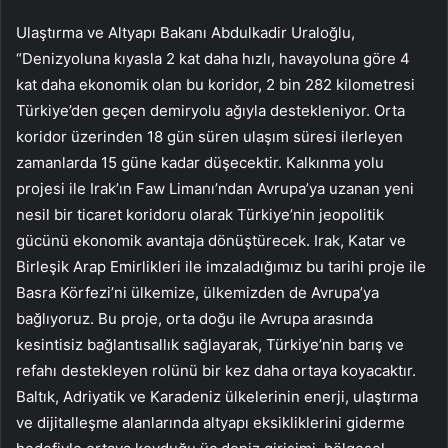
Ulaştırma ve Altyapı Bakanı Abdulkadir Uraloğlu,
“Denizyoluna kıyasla 2 kat daha hızlı, havayoluna göre 4
kat daha ekonomik olan bu koridor, 2 bin 282 kilometresi
Türkiye’den geçen demiryolu ağıyla destekleniyor. Orta
koridor üzerinden 18 gün süren ulaşım süresi ilerleyen
zamanlarda 15 güne kadar düşecektir. Kalkınma yolu
projesi ile Irak’ın Faw Limanı’ndan Avrupa’ya uzanan yeni
nesil bir ticaret koridoru olarak Türkiye’nin jeopolitik
gücünü ekonomik avantaja dönüştürecek. Irak, Katar ve
Birleşik Arap Emirlikleri ile imzaladığımız bu tarihi proje ile
Basra Körfezi’ni ülkemize, ülkemizden de Avrupa’ya
bağlıyoruz. Bu proje, orta doğu ile Avrupa arasında
kesintisiz bağlantısallık sağlayarak, Türkiye’nin barış ve
refahı destekleyen rolünü bir kez daha ortaya koyacaktır.
Baltık, Adriyatik ve Karadeniz ülkelerinin enerji, ulaştırma
ve dijitalleşme alanlarında altyapı eksikliklerini giderme