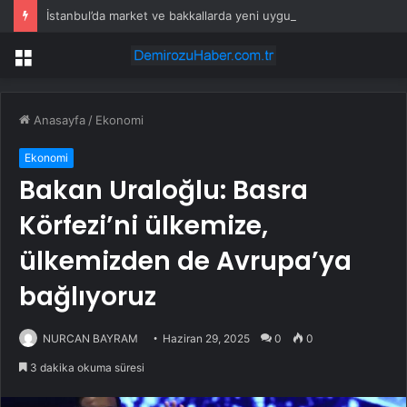
İstanbul’da market ve bakkallarda yeni uygulama devreye girdi
Menü
Anasayfa
/
Ekonomi
Ekonomi
Bakan Uraloğlu: Basra
Körfezi’ni ülkemize,
ülkemizden de Avrupa’ya
bağlıyoruz
NURCAN BAYRAM
Haziran 29, 2025
0
0
3 dakika okuma süresi