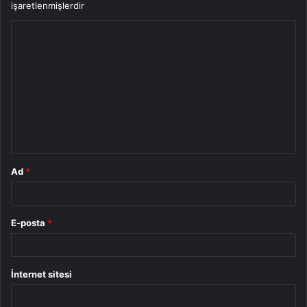
işaretlenmişlerdir
Y
o
r
u
m
*
Ad
*
E-posta
*
İnternet sitesi