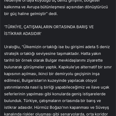
hedefiyle ortaya koyduğu üç deniz girişimi, bölgesel
kalkınma ve Avrupa bütünleşmesi açısından dönüştürücü
bir güç haline gelmiştir” dedi.
‘TÜRKİYE, ÇATIŞMALARIN ORTASINDA BARIŞ VE
İSTİKRAR ADASIDIR’
Uraloğlu, “Ülkemizin ortaklığı ise bu girişimi adeta 5 deniz
stratejik ortaklığı seviyesine taşımaktadır. Hatta yakın
tarihli bir örnek olarak Bulgar mevkidaşlarımı ziyarette
bulunarak görüşmeler yaptık. Kapıkule’ye alternatif bir sınır
kapısının açılması, ikinci bir demiryolu geçişinin inşa
edilmesi, Bulgaristan’ın kuzeyinde yapılacak otoyol
yatırımlarında nasıl iş birliği yapabileceğimiz ve ilave uçak
seferlerinin yapılması gibi konularda geniş istişarelerde
bulunduk. Türkiye, çatışmaların ortasında bir barış ve
istikrar adasıdır. Hürmüz Boğazı’nın kapanması ve Süveyş
kanalında riskler oluşması gibi senaryolarda, orta koridor