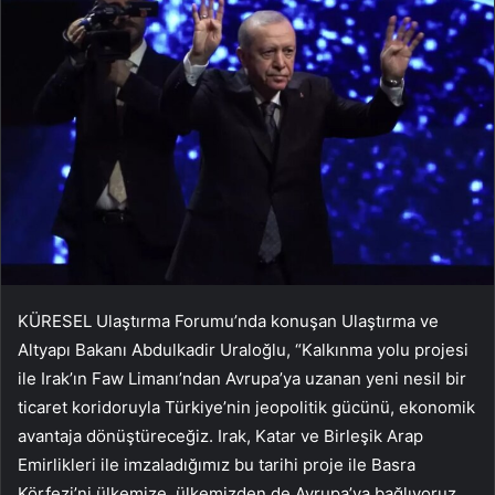
KÜRESEL Ulaştırma Forumu’nda konuşan Ulaştırma ve
Altyapı Bakanı Abdulkadir Uraloğlu, “Kalkınma yolu projesi
ile Irak’ın Faw Limanı’ndan Avrupa’ya uzanan yeni nesil bir
ticaret koridoruyla Türkiye’nin jeopolitik gücünü, ekonomik
avantaja dönüştüreceğiz. Irak, Katar ve Birleşik Arap
Emirlikleri ile imzaladığımız bu tarihi proje ile Basra
Körfezi’ni ülkemize, ülkemizden de Avrupa’ya bağlıyoruz.