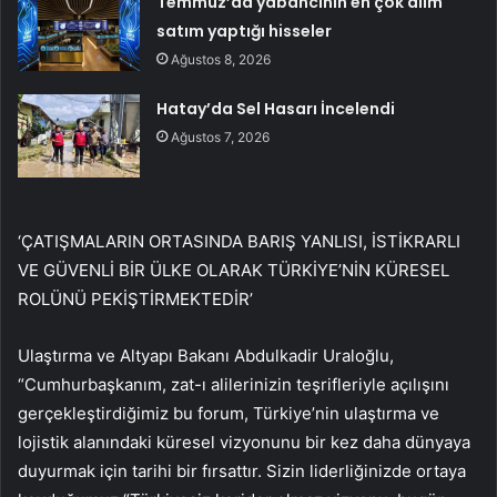
Temmuz’da yabancının en çok alım
satım yaptığı hisseler
Ağustos 8, 2026
Hatay’da Sel Hasarı İncelendi
Ağustos 7, 2026
‘ÇATIŞMALARIN ORTASINDA BARIŞ YANLISI, İSTİKRARLI
VE GÜVENLİ BİR ÜLKE OLARAK TÜRKİYE’NİN KÜRESEL
ROLÜNÜ PEKİŞTİRMEKTEDİR’
Ulaştırma ve Altyapı Bakanı Abdulkadir Uraloğlu,
“Cumhurbaşkanım, zat-ı alilerinizin teşrifleriyle açılışını
gerçekleştirdiğimiz bu forum, Türkiye’nin ulaştırma ve
lojistik alanındaki küresel vizyonunu bir kez daha dünyaya
duyurmak için tarihi bir fırsattır. Sizin liderliğinizde ortaya