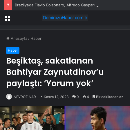
Brezilya’da Flavio Bolsonaro, Alfredo Gaspar’ı yardımcısı seçti
Menü
Anasayfa
/
Haber
Haber
Beşiktaş, sakatlanan
Bahtiyar Zaynutdinov’u
paylaştı: ‘Yorum yok’
NEVROZ NAR
Kasım 12, 2023
0
4
Bir dakikadan az