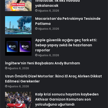
fırlatacak: İlk kez havada
yakalanacak
Ağustos 6, 2026
Macaristan’da Petrokimya Tesisinde
Patlama
Ağustos 6, 2026
Apple güvenlik açığını geç fark etti:
Sebep yapay zekâ ile hazırlanan
raporlar
Ağustos 6, 2026
İngiltere’nin Yeni Başbakanı Andy Burnham
Ağustos 6, 2026
Uzun Ömürlü Dizel Motorlar: İkinci El Araç Alırken Dikkat
Edilmesi Gerekenler
Ağustos 6, 2026
Kalp krizi sonucu hayatını kaybeden
Akhisar Garnizon Komutanı son
yolculuğuna uğurlandı