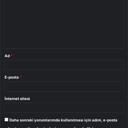
o
r
u
m
*
Ad
*
E-posta
*
İnternet sitesi
Daha sonraki yorumlarımda kullanılması için adım, e-posta