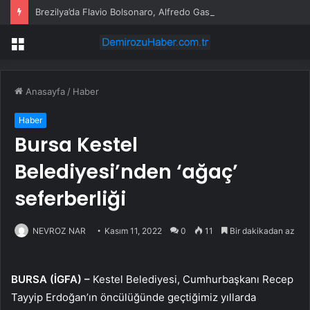
Brezilya’da Flavio Bolsonaro, Alfredo Gaspar’ı yardımcısı seçti
Menü
Anasayfa
/
Haber
Haber
Bursa Kestel
Belediyesi’nden ‘ağaç’
seferberliği
NEVROZ NAR
Kasım 11, 2022
0
11
Bir dakikadan az
BURSA (İGFA) –
Kestel Belediyesi, Cumhurbaşkanı Recep
Tayyip Erdoğan’ın öncülüğünde geçtiğimiz yıllarda