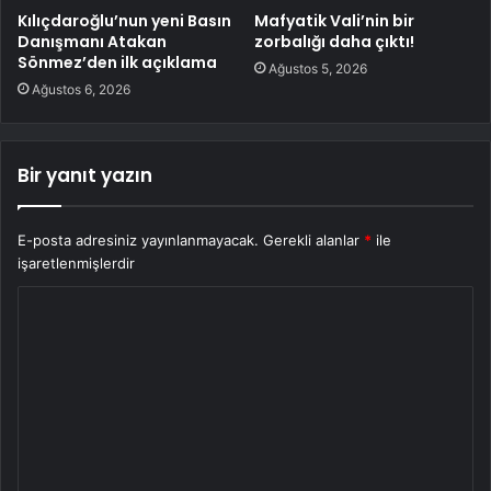
Kılıçdaroğlu’nun yeni Basın
Mafyatik Vali’nin bir
Danışmanı Atakan
zorbalığı daha çıktı!
Sönmez’den ilk açıklama
Ağustos 5, 2026
Ağustos 6, 2026
Bir yanıt yazın
E-posta adresiniz yayınlanmayacak.
Gerekli alanlar
*
ile
işaretlenmişlerdir
Y
o
r
u
m
*