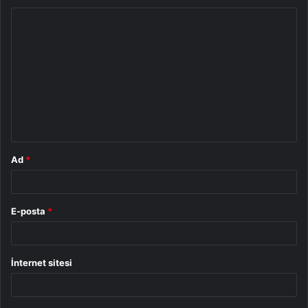
Y
o
r
u
m
*
Ad
*
E-posta
*
İnternet sitesi