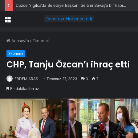
Düzce Yığılca’da Belediye Başkanı Selami Savaş’a bir kapı daha kapandı!
Menü
Anasayfa
/
Ekonomi
Ekonomi
CHP, Tanju Özcan’ı ihraç etti
ERDEM ARAS
Temmuz 27, 2023
0
7
Bir dakikadan az