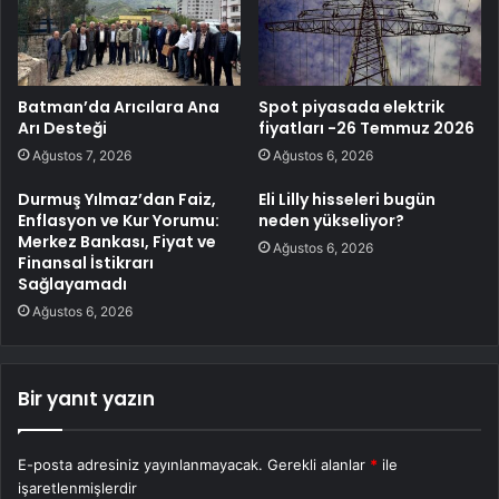
Batman’da Arıcılara Ana
Spot piyasada elektrik
Arı Desteği
fiyatları -26 Temmuz 2026
Ağustos 7, 2026
Ağustos 6, 2026
Durmuş Yılmaz’dan Faiz,
Eli Lilly hisseleri bugün
Enflasyon ve Kur Yorumu:
neden yükseliyor?
Merkez Bankası, Fiyat ve
Ağustos 6, 2026
Finansal İstikrarı
Sağlayamadı
Ağustos 6, 2026
Bir yanıt yazın
E-posta adresiniz yayınlanmayacak.
Gerekli alanlar
*
ile
işaretlenmişlerdir