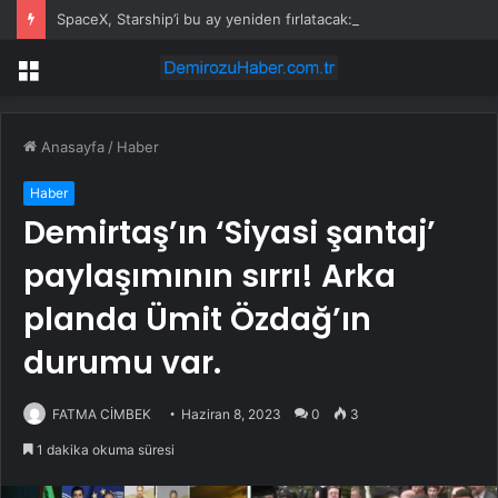
SpaceX, Starship’i bu ay yeniden fırlatacak: İlk kez havada yakalanacak
Menü
Anasayfa
/
Haber
Haber
Demirtaş’ın ‘Siyasi şantaj’
paylaşımının sırrı! Arka
planda Ümit Özdağ’ın
durumu var.
FATMA CİMBEK
Haziran 8, 2023
0
3
1 dakika okuma süresi