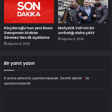
Kılıçdaroğlu’nun yeni Basın
Mafyatik Vali’nin bir
Danışmanı Atakan
zorbalığı daha çıktı!
Sönmez’den ilk açıklama
Ağustos 5, 2026
Ağustos 6, 2026
Bir yanıt yazın
E-posta adresiniz yayınlanmayacak.
Gerekli alanlar
*
ile
işaretlenmişlerdir
Y
o
r