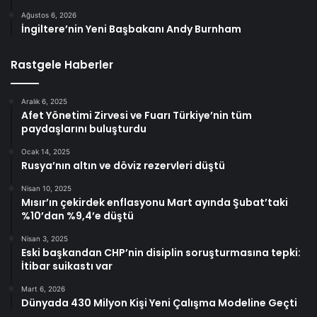
Ağustos 6, 2026
İngiltere’nin Yeni Başbakanı Andy Burnham
Rastgele Haberler
Aralık 6, 2025
Afet Yönetimi Zirvesi ve Fuarı Türkiye’nin tüm
paydaşlarını buluşturdu
Ocak 14, 2025
Rusya’nın altın ve döviz rezervleri düştü
Nisan 10, 2025
Mısır’ın çekirdek enflasyonu Mart ayında Şubat’taki
%10’dan %9,4’e düştü
Nisan 3, 2025
Eski başkandan CHP’nin disiplin soruşturmasına tepki:
İtibar suikastı var
Mart 6, 2026
Dünyada 430 Milyon Kişi Yeni Çalışma Modeline Geçti