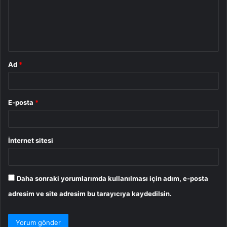
u
m
*
Ad
*
E-posta
*
İnternet sitesi
Daha sonraki yorumlarımda kullanılması için adım, e-posta
adresim ve site adresim bu tarayıcıya kaydedilsin.