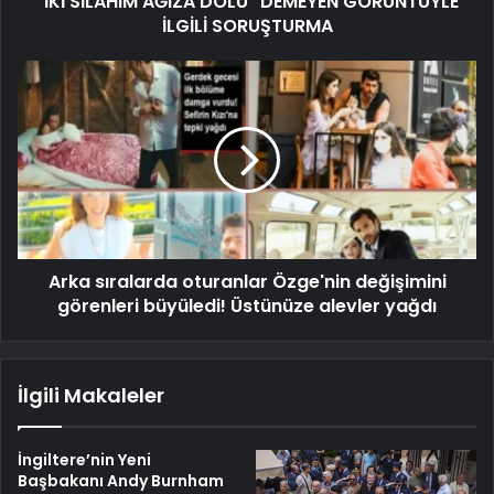
"İKİ SİLAHIM AĞIZA DOLU" DEMEYEN GÖRÜNTÜYLE
İLGİLİ SORUŞTURMA
Arka sıralarda oturanlar Özge'nin değişimini
görenleri büyüledi! Üstünüze alevler yağdı
İlgili Makaleler
İngiltere’nin Yeni
Başbakanı Andy Burnham