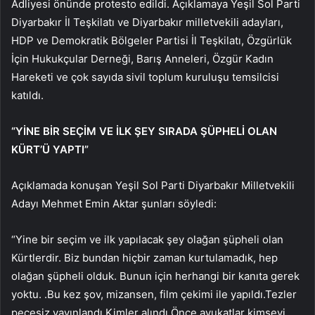
Adliyesi önünde protesto edildi. Açıklamaya Yeşil Sol Parti
Diyarbakır İl Teşkilatı ve Diyarbakır milletvekili adayları,
HDP ve Demokratik Bölgeler Partisi İl Teşkilatı, Özgürlük
İçin Hukukçular Derneği, Barış Anneleri, Özgür Kadın
Hareketi ve çok sayıda sivil toplum kuruluşu temsilcisi
katıldı.
“YİNE BİR SEÇİM VE İLK ŞEY SIRADA ŞÜPHELİ OLAN
KÜRT’Ü YAPTI”
Açıklamada konuşan Yeşil Sol Parti Diyarbakır Milletvekili
Adayı Mehmet Emin Aktar şunları söyledi:
“Yine bir seçim ve ilk yapılacak şey olağan şüpheli olan
Kürtlerdir. Biz bundan hiçbir zaman kurtulamadık, hep
olağan şüpheli olduk. Bunun için herhangi bir kanıta gerek
yoktu. .Bu kez şov, mizansen, film çekimi ile yapıldı.Tezler
peçesiz yayınlandı.Kimler alındı.Önce avukatlar kimseyi