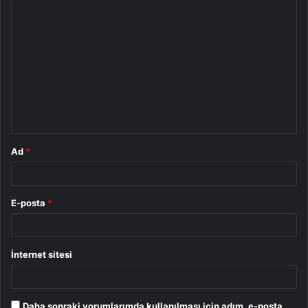
Y
o
r
u
m
*
Ad
*
E-posta
*
İnternet sitesi
Daha sonraki yorumlarımda kullanılması için adım, e-posta