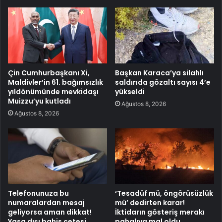
Çin Cumhurbaşkanı Xi,
Başkan Karaca’ya silahlı
Maldivler’in 61. bağımsızlık
saldırıda gözaltı sayısı 4’e
yıldönümünde mevkidaşı
yükseldi
Muizzu’yu kutladı
Ağustos 8, 2026
Ağustos 8, 2026
Telefonunuza bu
‘Tesadüf mü, öngörüsüzlük
numaralardan mesaj
mü’ dedirten karar!
geliyorsa aman dikkat!
İktidarın gösteriş merakı
Yasa dışı bahis çetesi
pahalıya mal oldu