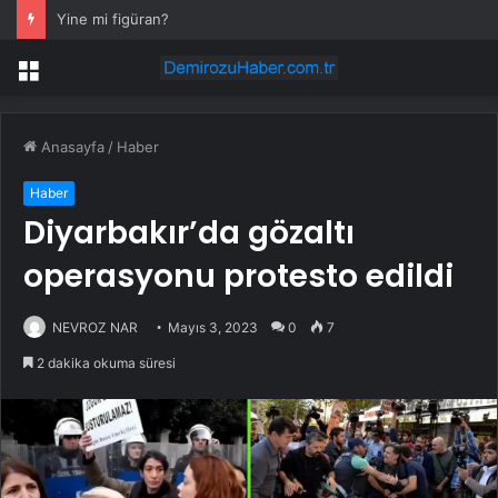
Yine mi figüran?
Menü
Anasayfa
/
Haber
Haber
Diyarbakır’da gözaltı
operasyonu protesto edildi
NEVROZ NAR
Mayıs 3, 2023
0
7
2 dakika okuma süresi