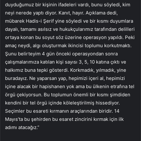
duyduğumuz bir kişinin ifadeleri vardı, bunu söyledi, kim
neyi nerede yaptı diyor. Kanıt, hayır. Açıklama dedi,
mübarek Hadis-i Şerif yine söyledi ve bir kısmı duyumlara
dayalı, tamamı asılsız ve hukukçularımız tarafından delilleri
ortaya konan bu soyut söz üzerine operasyon yapıldı. Peki
amaç neydi, algı oluşturmak ikincisi toplumu korkutmaktı.
Şunu belirteyim 4 gün önceki operasyondan sonra
çalışmalarımıza katılan kişi sayısı 3, 5, 10 katına çıktı ve
halkımız buna tepki gösterdi. Korkmadık, yılmadık, yine
buradayız. Ne yaparsan yap, hepimizi içeri al, hepimizi
içine alacak bir hapishanen yok ama bu ülkenin etrafına tel
örgü çekiyorsun. Bu toplumun önemli bir kısmı şimdiden
kendini bir tel örgü içinde köleleştirilmiş hissediyor.
Seçimler bu esareti kırmanın araçlarından biridir. 14
Mayıs’ta bu şehirden bu esaret zincirini kırmak için ilk
adımı atacağız.”