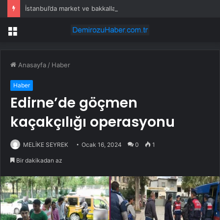
İstanbul’da market ve bakkallarda yeni uygulama devreye girdi
Menü
Anasayfa
/
Haber
Haber
Edirne’de göçmen
kaçakçılığı operasyonu
MELİKE SEYREK
Ocak 16, 2024
0
1
Bir dakikadan az