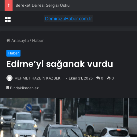
Bereket Dairesi Sergisi Üsküdar’da
Menü
Anasayfa
/
Haber
Haber
Edirne’yi sağanak vurdu
MEHMET HAZBİN KAZBEK
Ekim 31, 2025
0
0
Bir dakikadan az