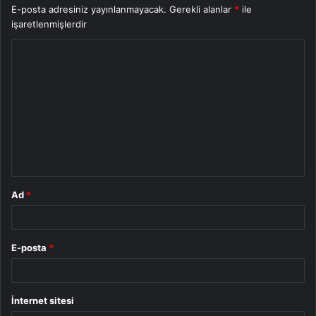
E-posta adresiniz yayınlanmayacak.
Gerekli alanlar
*
ile
işaretlenmişlerdir
Y
o
r
u
m
*
Ad
*
E-posta
*
İnternet sitesi