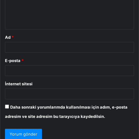
u
m
*
Ad
*
E-posta
*
İnternet sitesi
Daha sonraki yorumlarımda kullanılması için adım, e-posta
adresim ve site adresim bu tarayıcıya kaydedilsin.