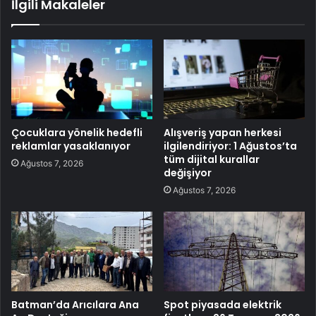
İlgili Makaleler
Çocuklara yönelik hedefli
Alışveriş yapan herkesi
reklamlar yasaklanıyor
ilgilendiriyor: 1 Ağustos’ta
tüm dijital kurallar
Ağustos 7, 2026
değişiyor
Ağustos 7, 2026
Batman’da Arıcılara Ana
Spot piyasada elektrik