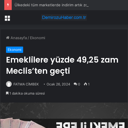
Ülkedeki tüm marketlerde indirim artık zorunlu
Menü
Anasayfa
/
Ekonomi
Ekonomi
Emeklilere yüzde 49,25 zam
Meclis’ten geçti
FATMA CİMBEK
Ocak 26, 2024
0
1
1 dakika okuma süresi