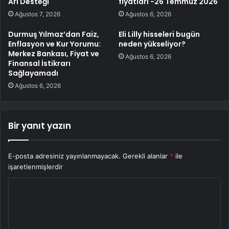
Arı Desteği
fiyatları -26 Temmuz 2026
Ağustos 7, 2026
Ağustos 6, 2026
Durmuş Yılmaz’dan Faiz,
Eli Lilly hisseleri bugün
Enflasyon ve Kur Yorumu:
neden yükseliyor?
Merkez Bankası, Fiyat ve
Ağustos 6, 2026
Finansal İstikrarı
Sağlayamadı
Ağustos 6, 2026
Bir yanıt yazın
E-posta adresiniz yayınlanmayacak.
Gerekli alanlar
*
ile
işaretlenmişlerdir
Y
o
r