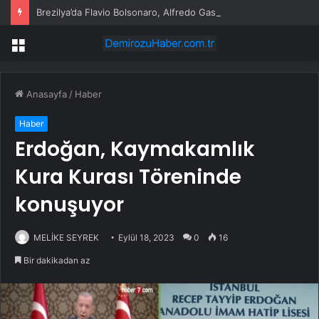
Brezilya’da Flavio Bolsonaro, Alfredo Gaspar’ı yardımcısı seçti
Menü
Anasayfa
/
Haber
Haber
Erdoğan, Kaymakamlık
Kura Kurası Töreninde
konuşuyor
MELİKE SEYREK
Eylül 18, 2023
0
16
Bir dakikadan az