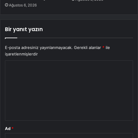
Ağustos 6, 2026
Bir yanıt yazın
E-posta adresiniz yayınlanmayacak.
Gerekli alanlar
*
ile
işaretlenmişlerdir
Y
o
r
u
m
*
Ad
*