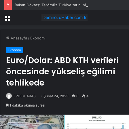
Bakan Göktaş: Terörsüz Türkiye tarihi bir adımdır
Menü
Anasayfa
/
Ekonomi
Ekonomi
Euro/Dolar: ABD KTH verileri
öncesinde yükseliş eğilimi
tehlikede
ERDEM ARAS
Şubat 24, 2023
0
4
1 dakika okuma süresi