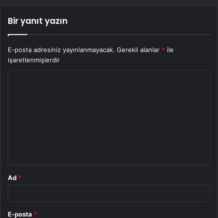
Bir yanıt yazın
E-posta adresiniz yayınlanmayacak.
Gerekli alanlar
*
ile
işaretlenmişlerdir
Y
o
r
u
m
*
Ad
*
E-posta
*