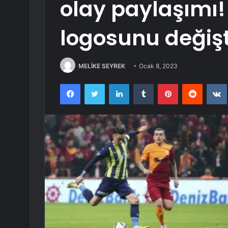
olay paylaşımı
logosunu değişt
MELİKE SEYREK
Ocak 8, 2023
Facebook
Twitter
LinkedIn
Tumblr
Pinterest
Reddit