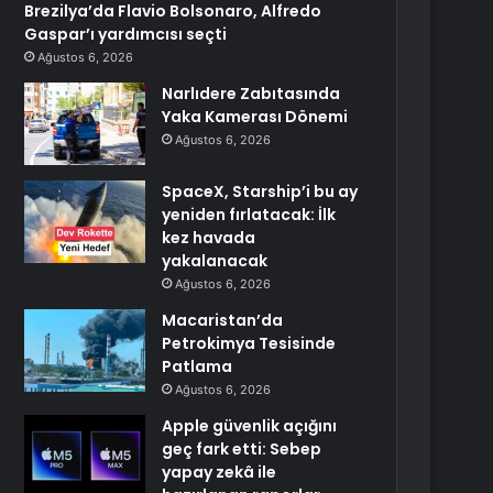
Brezilya’da Flavio Bolsonaro, Alfredo
Gaspar’ı yardımcısı seçti
Ağustos 6, 2026
Narlıdere Zabıtasında
Yaka Kamerası Dönemi
Ağustos 6, 2026
SpaceX, Starship’i bu ay
yeniden fırlatacak: İlk
kez havada
yakalanacak
Ağustos 6, 2026
Macaristan’da
Petrokimya Tesisinde
Patlama
Ağustos 6, 2026
Apple güvenlik açığını
geç fark etti: Sebep
yapay zekâ ile