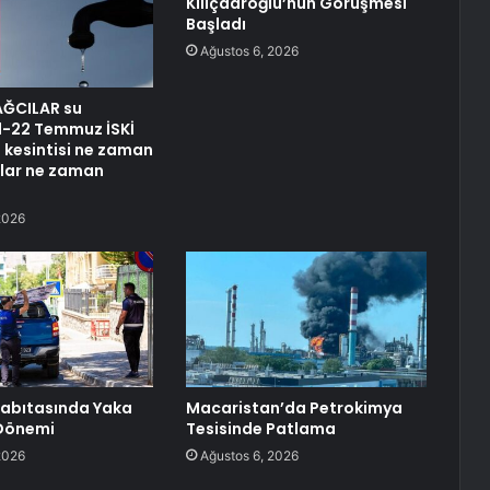
Kılıçdaroğlu’nun Görüşmesi
Başladı
Ağustos 6, 2026
AĞCILAR su
21-22 Temmuz İSKİ
u kesintisi ne zaman
ular ne zaman
2026
Zabıtasında Yaka
Macaristan’da Petrokimya
Dönemi
Tesisinde Patlama
2026
Ağustos 6, 2026