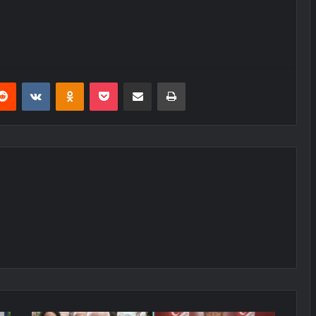
erest
Reddit
VKontakte
Odnoklassniki
Pocket
E-Posta ile paylaş
Yazdır