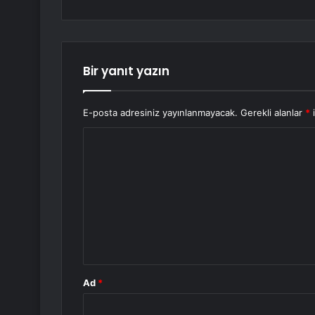
Bir yanıt yazın
E-posta adresiniz yayınlanmayacak.
Gerekli alanlar
*
i
Y
o
r
u
m
*
Ad
*