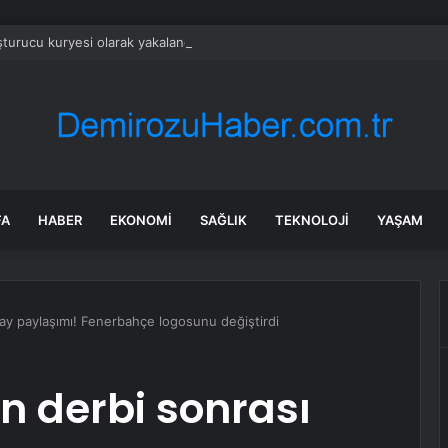
turucu kuryesi olarak yakalandı
FA
HABER
EKONOMI
SAĞLIK
TEKNOLOJI
YAŞAM
lay paylaşımı! Fenerbahçe logosunu değiştirdi
n derbi sonrası