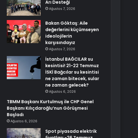
Arı Desteği
Ağustos 7, 2026
Bakan Göktaş: Aile
değerlerini küçümseyen
ideolojilerin
karşısındayız
Ağustos 7, 2026
İstanbul BAĞCILAR su
kesintisi! 21-22 Temmuz
İSKİ Bağcılar su kesintisi
ne zaman bitecek, sular
ne zaman gelecek?
Ağustos 6, 2026
TBMM Başkanı Kurtulmuş ile CHP Genel
Başkanı Kılıçdaroğlu’nun Görüşmesi
Başladı
Ağustos 6, 2026
Spot piyasada elektrik
fiyatları -26 Temmuz