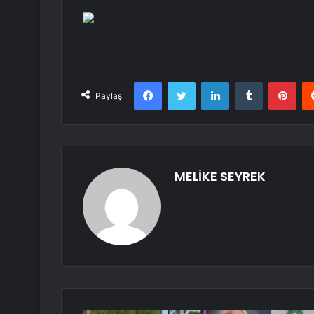
Facebook
Twitter
LinkedIn
Tumblr
Pint
Paylaş
MELİKE SEYREK