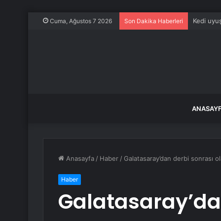
Kedi uyuş
Cuma, Ağustos 7 2026
Son Dakika Haberleri
ANASAY
Anasayfa
/
Haber
/
Galatasaray’dan derbi sonrası o
Haber
Galatasaray’da