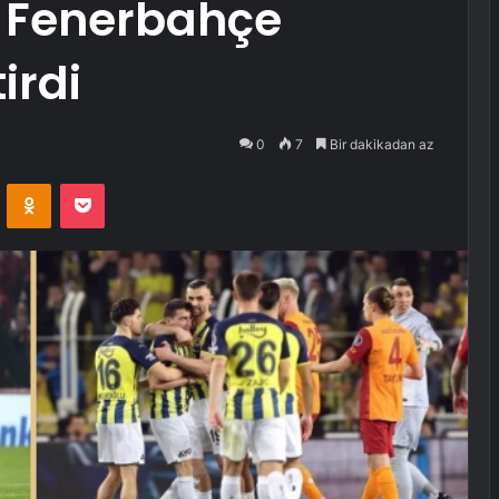
! Fenerbahçe
irdi
0
7
Bir dakikadan az
VKontakte
Odnoklassniki
Pocket