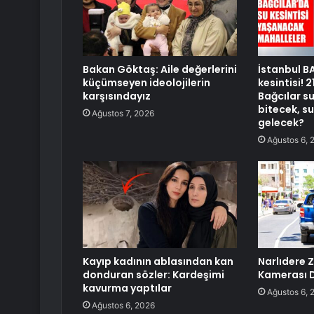
Bakan Göktaş: Aile değerlerini
İstanbul B
küçümseyen ideolojilerin
kesintisi! 
karşısındayız
Bağcılar s
bitecek, s
Ağustos 7, 2026
gelecek?
Ağustos 6, 
Kayıp kadının ablasından kan
Narlıdere 
donduran sözler: Kardeşimi
Kamerası 
kavurma yaptılar
Ağustos 6, 
Ağustos 6, 2026