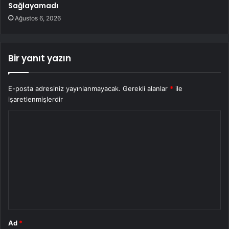
Sağlayamadı
Ağustos 6, 2026
Bir yanıt yazın
E-posta adresiniz yayınlanmayacak.
Gerekli alanlar
*
ile
işaretlenmişlerdir
Y
o
r
u
m
*
Ad
*