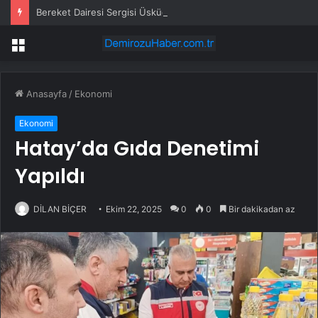
Bereket Dairesi Sergisi Üsküdar’da
Menü
Anasayfa
/
Ekonomi
Ekonomi
Hatay’da Gıda Denetimi
Yapıldı
DİLAN BİÇER
Ekim 22, 2025
0
0
Bir dakikadan az