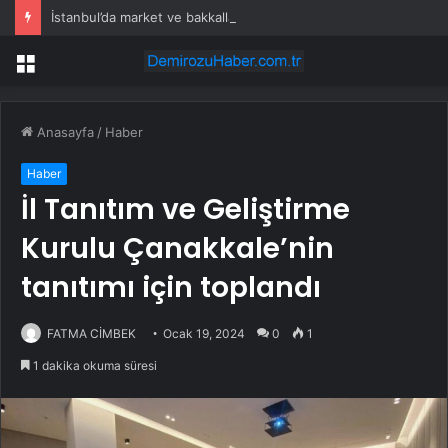
İstanbul’da market ve bakkallarda yeni uygulama devreye girdi
Menü
Anasayfa
/
Haber
Haber
İl Tanıtım ve Geliştirme
Kurulu Çanakkale’nin
tanıtımı için toplandı
FATMA CİMBEK
Ocak 19, 2024
0
1
1 dakika okuma süresi