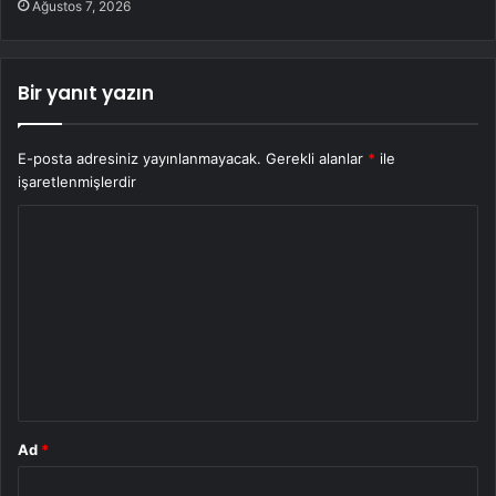
Ağustos 7, 2026
Bir yanıt yazın
E-posta adresiniz yayınlanmayacak.
Gerekli alanlar
*
ile
işaretlenmişlerdir
Y
o
r
u
m
*
Ad
*