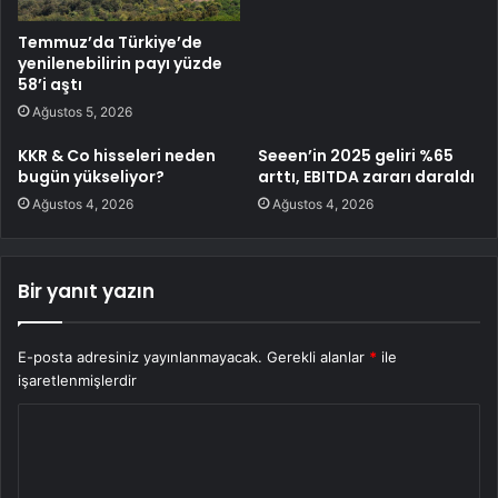
Temmuz’da Türkiye’de
yenilenebilirin payı yüzde
58’i aştı
Ağustos 5, 2026
KKR & Co hisseleri neden
Seeen’in 2025 geliri %65
bugün yükseliyor?
arttı, EBITDA zararı daraldı
Ağustos 4, 2026
Ağustos 4, 2026
Bir yanıt yazın
E-posta adresiniz yayınlanmayacak.
Gerekli alanlar
*
ile
işaretlenmişlerdir
Y
o
r