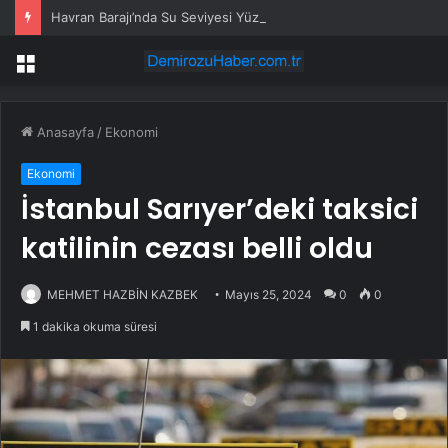
Havran Barajı’nda Su Seviyesi Yüzde 100
Menü
Anasayfa
/
Ekonomi
Ekonomi
İstanbul Sarıyer’deki taksici
katilinin cezası belli oldu
MEHMET HAZBİN KAZBEK
Mayıs 25, 2024
0
0
1 dakika okuma süresi