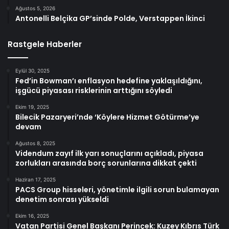
Ağustos 5, 2026
Antonelli Belçika GP’sinde Polde, Verstappen İkinci
Rastgele Haberler
Eylül 30, 2025
Fed’in Bowman’ı enflasyon hedefine yaklaşıldığını,
işgücü piyasası risklerinin arttığını söyledi
Ekim 19, 2025
Bilecik Pazaryeri’nde ‘Köylere Hizmet Götürme’ye
devam
Ağustos 8, 2025
Videndum zayıf ilk yarı sonuçlarını açıkladı, piyasa
zorlukları arasında borç sorunlarına dikkat çekti
Haziran 17, 2025
PACS Group hisseleri, yönetimle ilgili sorun bulamayan
denetim sonrası yükseldi
Ekim 16, 2025
Vatan Partisi Genel Başkanı Perinçek: Kuzey Kıbrıs Türk