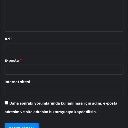
u
m
*
Ad
*
E-posta
*
İnternet sitesi
Daha sonraki yorumlarımda kullanılması için adım, e-posta
adresim ve site adresim bu tarayıcıya kaydedilsin.