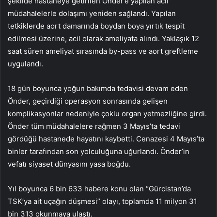
şekilde hastaneye getirilen Önder’e yapılan acil
müdahalelerle dolaşımı yeniden sağlandı. Yapılan
tetkiklerde aort damarında boydan boya yırtık tespit
edilmesi üzerine, acil olarak ameliyata alındı. Yaklaşık 12
saat süren ameliyat sırasında by-pass ve aort greftleme
uygulandı.
18 gün boyunca yoğun bakımda tedavisi devam eden
Önder, geçirdiği operasyon sonrasında gelişen
komplikasyonlar nedeniyle çoklu organ yetmezliğine girdi.
Önder tüm müdahalelere rağmen 3 Mayıs’ta tedavi
gördüğü hastanede hayatını kaybetti. Cenazesi 4 Mayıs’ta
binler tarafından son yolculuğuna uğurlandı. Önder’in
vefatı siyaset dünyasını yasa boğdu.
Yıl boyunca 6 bin 633 habere konu olan “Gürcistan’da
TSK’ya ait uçağın düşmesi” olayı, toplamda 11 milyon 31
bin 313 okunmaya ulaştı.