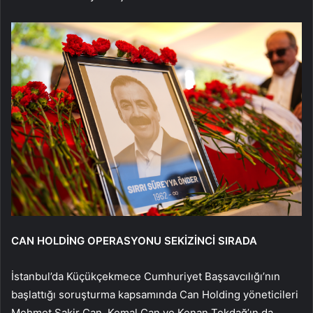
CAN HOLDİNG OPERASYONU SEKİZİNCİ SIRADA
İstanbul’da Küçükçekmece Cumhuriyet Başsavcılığı’nın
başlattığı soruşturma kapsamında Can Holding yöneticileri
Mehmet Şakir Can, Kemal Can ve Kenan Tekdağ’ın da