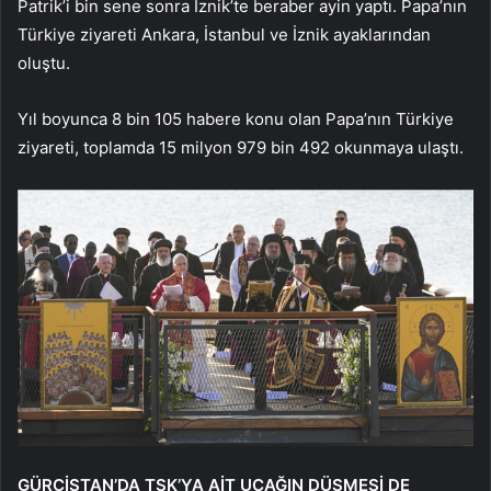
Patrik’i bin sene sonra İznik’te beraber ayin yaptı. Papa’nın
Türkiye ziyareti Ankara, İstanbul ve İznik ayaklarından
oluştu.
Yıl boyunca 8 bin 105 habere konu olan Papa’nın Türkiye
ziyareti, toplamda 15 milyon 979 bin 492 okunmaya ulaştı.
GÜRCİSTAN’DA TSK’YA AİT UÇAĞIN DÜŞMESİ DE