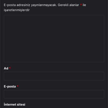
E-posta adresiniz yayınlanmayacak.
Gerekli alanlar
*
ile
işaretlenmişlerdir
Y
o
r
u
m
*
Ad
*
E-posta
*
İnternet sitesi