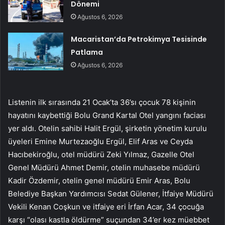
Dönemi
Ağustos 6, 2026
Macaristan’da Petrokimya Tesisinde
Patlama
Ağustos 6, 2026
Listenin ilk sırasında 21 Ocak’ta 36’sı çocuk 78 kişinin
hayatını kaybettiği Bolu Grand Kartal Otel yangını faciası
yer aldı. Otelin sahibi Halit Ergül, şirketin yönetim kurulu
üyeleri Emine Murtezaoğlu Ergül, Elif Aras ve Ceyda
Hacıbekiroğlu, otel müdürü Zeki Yılmaz, Gazelle Otel
Genel Müdürü Ahmet Demir, otelin muhasebe müdürü
Kadir Özdemir, otelin genel müdürü Emir Aras, Bolu
Belediye Başkan Yardımcısı Sedat Gülener, İtfaiye Müdürü
Vekili Kenan Coşkun ve itfaiye eri İrfan Acar, 34 çocuğa
karşı “olası kastla öldürme” suçundan 34’er kez müebbet