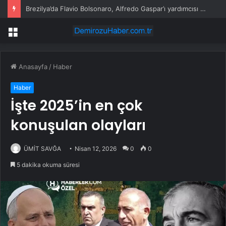
Narlıdere Zabıtasında Yaka Kamerası Dönemi
Menü
Anasayfa
/
Haber
Haber
İşte 2025’in en çok
konuşulan olayları
ÜMİT SAVĞA
Nisan 12, 2026
0
0
5 dakika okuma süresi