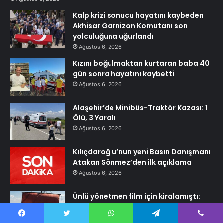
Kalp krizi sonucu hayatını kaybeden
Akhisar Garnizon Komutanı son
yolculuğuna uğurlandı
Ağustos 6, 2026
Kızını boğulmaktan kurtaran baba 40
gün sonra hayatını kaybetti
Ağustos 6, 2026
Alaşehir’de Minibüs-Traktör Kazası: 1
Ölü, 3 Yaralı
Ağustos 6, 2026
Kılıçdaroğlu’nun yeni Basın Danışmanı
Atakan Sönmez’den ilk açıklama
Ağustos 6, 2026
Ünlü yönetmen film için kiralamıştı:
Tarihi geminin son hali herkesi şaşkına
çevirdi
Facebook
Twitter
WhatsApp
Telegram
Viber