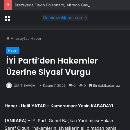
Brezilya’da Flavio Bolsonaro, Alfredo Gaspar’ı yardımcısı seçti
Menü
Anasayfa
/
Haber
Haber
İYİ Parti’den Hakemler
Üzerine Siyasi Vurgu
ÜMİT SAVĞA
Kasım 7, 2025
0
0
Bir dakikadan az
Haber
: Halil YATAR – Kameraman: Yasin KABADAYI
(ANKARA) –
İYİ Parti Genel Başkan Yardımcısı Hakan
Şeref Olgun, “hakemlerin, siyasilerin eli olmadan bahis