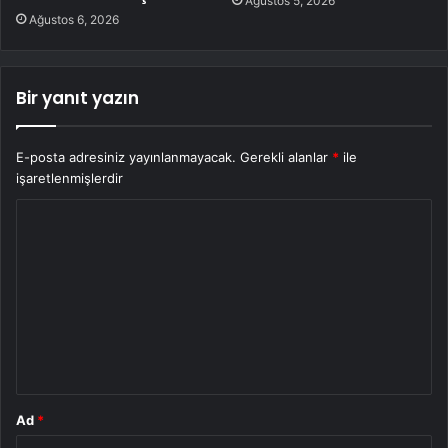
Ağustos 5, 2026
Ağustos 6, 2026
Bir yanıt yazın
E-posta adresiniz yayınlanmayacak.
Gerekli alanlar
*
ile
işaretlenmişlerdir
Y
o
r
u
m
*
Ad
*