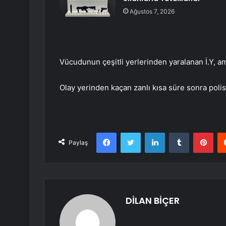
Ağustos 7, 2026
Vücudunun çeşitli yerlerinden yaralanan İ.Y, am
Olay yerinden kaçan zanlı kısa süre sonra polis 
Facebook
Twitter
LinkedIn
Tumblr
Pint
Paylaş
DİLAN BİÇER