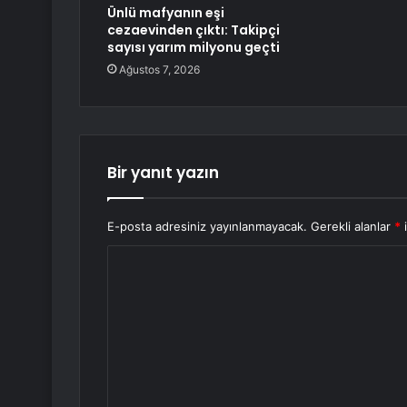
Ünlü mafyanın eşi
cezaevinden çıktı: Takipçi
sayısı yarım milyonu geçti
Ağustos 7, 2026
Bir yanıt yazın
E-posta adresiniz yayınlanmayacak.
Gerekli alanlar
*
i
Y
o
r
u
m
*