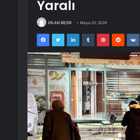
Yaralı
DİLAN BİÇER
Mayıs 22, 2026
Facebook
Twitter
LinkedIn
Tumblr
Pinterest
Reddit