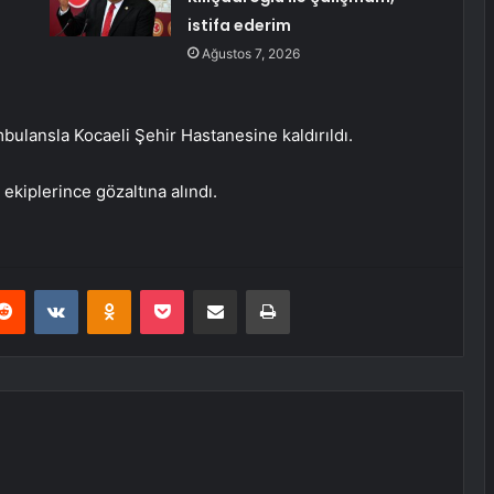
istifa ederim
Ağustos 7, 2026
bulansla Kocaeli Şehir Hastanesine kaldırıldı.
ekiplerince gözaltına alındı.
erest
Reddit
VKontakte
Odnoklassniki
Pocket
E-Posta ile paylaş
Yazdır