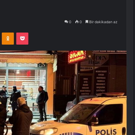
0
0
Bir dakikadan az
VKontakte
Odnoklassniki
Pocket