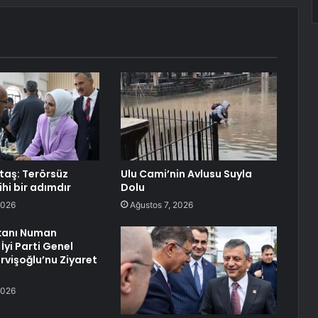
aş: Terörsüz
Ulu Cami’nin Avlusu Suyla
ihi bir adımdır
Dolu
2026
Ağustos 7, 2026
anı Numan
İyi Parti Genel
rvişoğlu’nu Ziyaret
2026