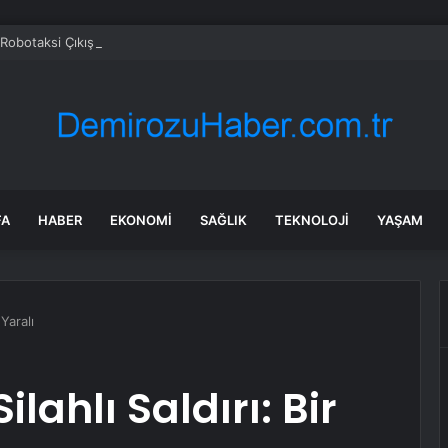
n Robotaksi Çıkışı Beklenenden Yavaş
FA
HABER
EKONOMI
SAĞLIK
TEKNOLOJI
YAŞAM
 Yaralı
ilahlı Saldırı: Bir