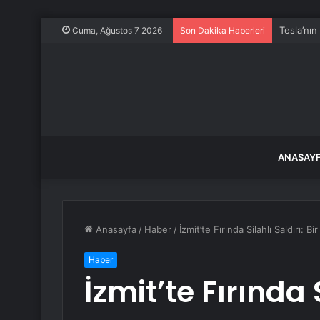
Tesla’nı
Cuma, Ağustos 7 2026
Son Dakika Haberleri
ANASAY
Anasayfa
/
Haber
/
İzmit’te Fırında Silahlı Saldırı: Bir
Haber
İzmit’te Fırında S