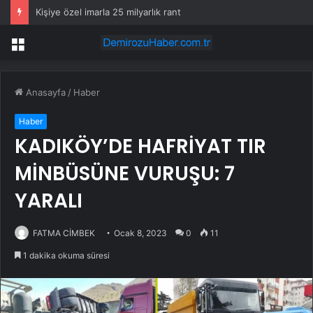
Kişiye özel imarla 25 milyarlık rant
Menü
Anasayfa
/
Haber
Haber
KADIKÖY’DE HAFRİYAT TIR
MİNBÜSÜNE VURUŞU: 7
YARALI
FATMA CİMBEK
Ocak 8, 2023
0
11
1 dakika okuma süresi