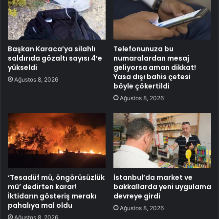
Başkan Karaca’ya silahlı
Telefonunuza bu
saldırıda gözaltı sayısı 4’e
numaralardan mesaj
yükseldi
geliyorsa aman dikkat!
Yasa dışı bahis çetesi
Ağustos 8, 2026
böyle çökertildi
Ağustos 8, 2026
‘Tesadüf mü, öngörüsüzlük
İstanbul’da market ve
mü’ dedirten karar!
bakkallarda yeni uygulama
İktidarın gösteriş merakı
devreye girdi
pahalıya mal oldu
Ağustos 8, 2026
Ağustos 8, 2026