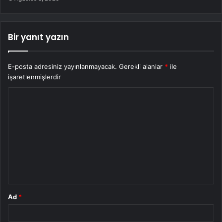
Bir yanıt yazın
E-posta adresiniz yayınlanmayacak.
Gerekli alanlar
*
ile
işaretlenmişlerdir
Y
o
r
u
m
*
Ad
*