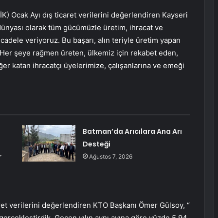
K) Ocak Ayı dış ticaret verilerini değerlendiren Kayseri
dünyası olarak tüm gücümüzle üretim, ihracat ve
cadele veriyoruz. Bu başarı, alın teriyle üretim yapan
. Her şeye rağmen üreten, ülkemiz için rekabet eden,
er katan ihracatçı üyelerimize, çalışanlarına ve emeği
Batman’da Arıcılara Ana Arı
Desteği
r
Ağustos 7, 2026
aret verilerini değerlendiren KTO Başkanı Ömer Gülsoy, “
gerçekleştirdik. Geçen yılın aynı ayına göre yüzde 5,94