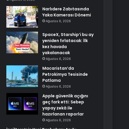
Narlıdere Zabıtasında
Yaka Kamerası Dönemi
Ağustos 6, 2026
SpaceX, Starship’i bu ay
yeniden fırlatacak: İlk
kez havada
yakalanacak
Ağustos 6, 2026
Macaristan’da
Petrokimya Tesisinde
Patlama
Ağustos 6, 2026
Apple güvenlik açığını
geç fark etti: Sebep
yapay zekâ ile
hazırlanan raporlar
Ağustos 6, 2026