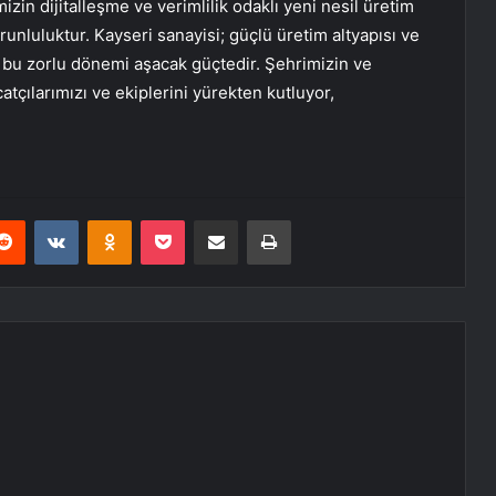
izin dijitalleşme ve verimlilik odaklı yeni nesil üretim
runluluktur. Kayseri sanayisi; güçlü üretim altyapısı ve
 bu zorlu dönemi aşacak güçtedir. Şehrimizin ve
tçılarımızı ve ekiplerini yürekten kutluyor,
erest
Reddit
VKontakte
Odnoklassniki
Pocket
E-Posta ile paylaş
Yazdır