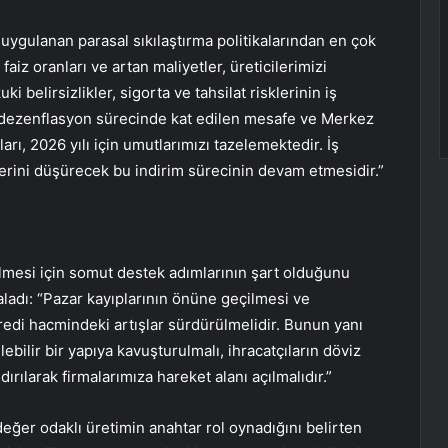
gulanan parasal sıkılaştırma politikalarından en çok
aiz oranları ve artan maliyetler, üreticilerimizi
i belirsizlikler, sigorta ve tahsilat risklerinin iş
 dezenflasyon sürecinde kat edilen mesafe ve Merkez
arı, 2026 yılı için umutlarımızı tazelemektedir. İş
erini düşürecek bu indirim sürecinin devam etmesidir.”
lmesi için somut destek adımlarının şart olduğunu
aladı: “Pazar kayıplarının önüne geçilmesi ve
redi hacmindeki artışlar sürdürülmelidir. Bunun yanı
bilir bir yapıya kavuşturulmalı, ihracatçıların döviz
rılarak firmalarımıza hareket alanı açılmalıdır.”
eğer odaklı üretimin anahtar rol oynadığını belirten