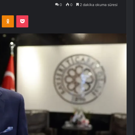
0
0
2 dakika okuma süresi
VKontakte
Odnoklassniki
Pocket