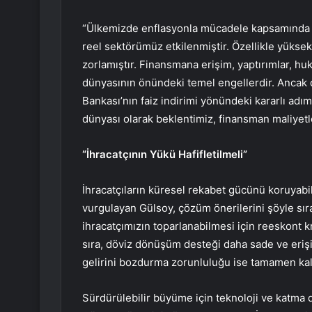
“Ülkemizde enflasyonla mücadele kapsamında uy
reel sektörümüz etkilenmiştir. Özellikle yüksek f
zorlamıştır. Finansmana erişim, yaptırımlar, hukuk
dünyasının önündeki temel engellerdir. Ancak
Bankası’nın faiz indirimi yönündeki kararlı adıml
dünyası olarak beklentimiz, finansman maliyetl
“İhracatçının Yükü Hafifletilmeli”
İhracatçıların küresel rekabet gücünü koruyabi
vurgulayan Gülsoy, çözüm önerilerini şöyle sır
ihracatçımızın toparlanabilmesi için reeskont k
sıra, döviz dönüşüm desteği daha sade ve erişile
gelirini bozdurma zorunluluğu ise tamamen kaldı
Sürdürülebilir büyüme için teknoloji ve katma d