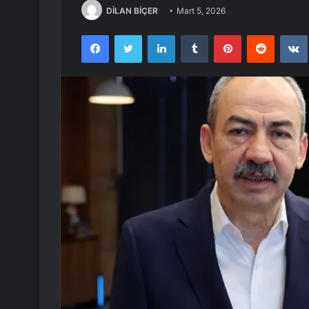
DİLAN BİÇER
Mart 5, 2026
Facebook
Twitter
LinkedIn
Tumblr
Pinterest
Reddit