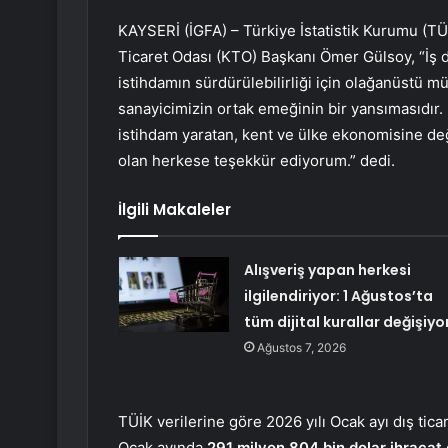
KAYSERİ (İGFA) – Türkiye İstatistik Kurumu (TÜİ
Ticaret Odası (KTO) Başkanı Ömer Gülsoy, “İş 
istihdamın sürdürülebilirliği için olağanüstü mü
sanayicimizin ortak emeğinin bir yansımasıdır
istihdam yaratan, kent ve ülke ekonomisine değ
olan herkese teşekkür ediyorum.” dedi.
İlgili Makaleler
Alışveriş yapan herkesi
ilgilendiriyor: 1 Ağustos’ta
tüm dijital kurallar değişiyo
Ağustos 7, 2026
TÜİK verilerine göre 2026 yılı Ocak ayı dış tic
Ocak ayında
291 milyon 804 bin dolar ihracat