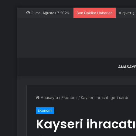
Alışveriş
Cuma, Ağustos 7 2026
Son Dakika Haberleri
ANASAY
Anasayfa
/
Ekonomi
/
Kayseri ihracatı geri sardı
Ekonomi
Kayseri ihracatı