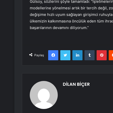
Gülsoy, sözlerini şöyle tamamladı: “İşletmelerim
modellerine yönelmesi artık bir tercih değil, zo
değişime hızlı uyum sağlayan girişimci ruhuyla
ülkemizin kalkınmasına öncülük eden tüm ihraca
başarılarının devamını diliyorum.”
Facebook
Twitter
LinkedIn
Tumblr
Pint
Paylaş
DİLAN BİÇER