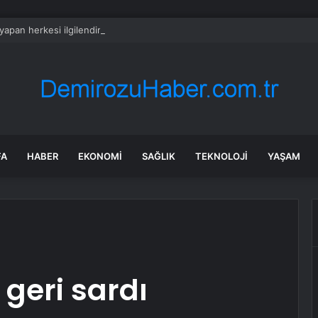
 yapan herkesi ilgilendiriyor: 1 Ağustos’ta tüm dijital kurallar değişiyor
FA
HABER
EKONOMI
SAĞLIK
TEKNOLOJI
YAŞAM
 geri sardı