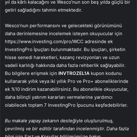
yıl da kârlı kalacağını ve Wesco’nun son beş yılda güçlü bir
getiri sağladığını tahmin etmektedir.
Wesco’nun performansını ve gelecekteki görünümünü
daha derinlemesine incelemek isteyen okuyucular için
https://www.investing.com/pro/WCC adresinde ek
InvestingPro İpuçları bulunmaktadır. Bu ipuçları, şirketin
hisse senedi hareketleri, kazanç revizyonları ve uzun
vadeli karlılığı hakkında daha fazla rehberlik sağlayabilir.
Bu bilgilere erişmek için
INVTROZEL1A
kupon kodunu
kullanarak yıllık veya iki yıllık Pro ve Pro+ aboneliklerinde
ek %10 indirim kazanabilirsiniz. Bu abonelikle okuyucular,
daha bilinçli yatırım kararları vermelerine yardımcı
olabilecek toplam 7 InvestingPro İpucunu keşfedebilirler.
Bu makale yapay zekanın desteğiyle oluşturulmuş,
çevrilmiş ve bir editör tarafından incelenmiştir. Daha fazla
bilgi için Şart ve Koşullar bölümümüze bakın.