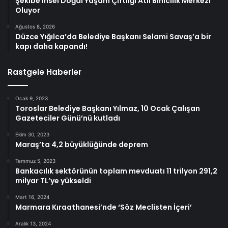
Şekibe İnsel Doğal Yaşam Çiftliği Atlı Binicilik Merkezi
Oluyor
Ağustos 8, 2026
Düzce Yığılca’da Belediye Başkanı Selami Savaş’a bir
kapı daha kapandı!
Rastgele Haberler
Ocak 9, 2023
Toroslar Belediye Başkanı Yılmaz, 10 Ocak Çalışan
Gazeteciler Günü’nü kutladı
Ekim 30, 2023
Maraş’ta 4,2 büyüklüğünde deprem
Temmuz 5, 2023
Bankacılık sektörünün toplam mevduatı 11 trilyon 291,2
milyar TL’ye yükseldi
Mart 16, 2024
Marmara Kıraathanesi’nde ‘Söz Meclisten İçeri’
Aralık 13, 2024