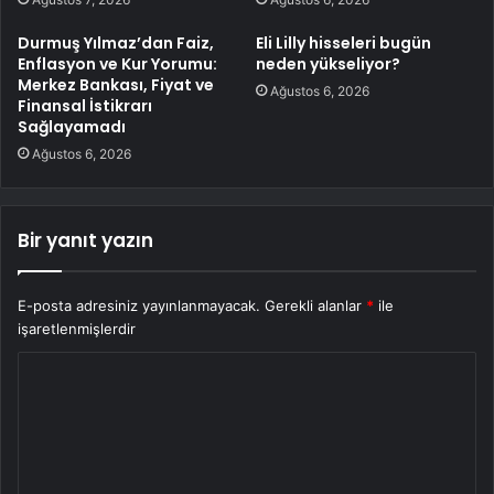
Durmuş Yılmaz’dan Faiz,
Eli Lilly hisseleri bugün
Enflasyon ve Kur Yorumu:
neden yükseliyor?
Merkez Bankası, Fiyat ve
Ağustos 6, 2026
Finansal İstikrarı
Sağlayamadı
Ağustos 6, 2026
Bir yanıt yazın
E-posta adresiniz yayınlanmayacak.
Gerekli alanlar
*
ile
işaretlenmişlerdir
Y
o
r
u