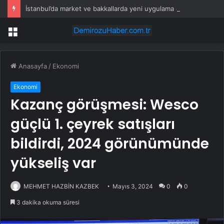
İstanbul’da market ve bakkallarda yeni uygulama devreye girdi
Menü
Anasayfa
/
Ekonomi
Ekonomi
Kazanç görüşmesi: Wesco
güçlü 1. çeyrek satışları
bildirdi, 2024 görünümünde
yükseliş var
MEHMET HAZBİN KAZBEK
Mayıs 3, 2024
0
0
3 dakika okuma süresi