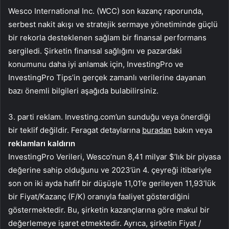
Wesco International Inc. (WCC) son kazanç raporunda,
serbest nakit akışı ve stratejik sermaye yönetiminde güçlü
bir rekorla desteklenen sağlam bir finansal performans
sergiledi. Şirketin finansal sağlığını ve pazardaki
konumunu daha iyi anlamak için, InvestingPro ve
InvestingPro Tips’in gerçek zamanlı verilerine dayanan
bazı önemli bilgileri aşağıda bulabilirsiniz.
3. parti reklam. Investing.com’un sunduğu veya önerdiği
bir teklif değildir. Feragat detaylarına
buradan
bakın veya
reklamları kaldırın
InvestingPro Verileri, Wesco’nun 8,41 milyar $’lık bir piyasa
değerine sahip olduğunu ve 2023’ün 4. çeyreği itibariyle
son on iki ayda hafif bir düşüşle 11,01’e gerileyen 11,93’lük
bir Fiyat/Kazanç (F/K) oranıyla faaliyet gösterdiğini
göstermektedir. Bu, şirketin kazançlarına göre makul bir
değerlemeye işaret etmektedir. Ayrıca, şirketin Fiyat /