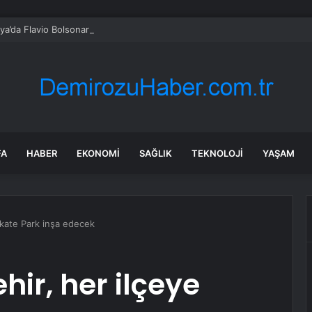
lya’da Flavio Bolsonaro, Alfredo Gaspar’ı yardımcısı seçti
FA
HABER
EKONOMI
SAĞLIK
TEKNOLOJI
YAŞAM
Skate Park inşa edecek
ir, her ilçeye