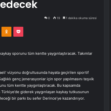
 edecek
0
19
1 dakika okuma süresi
VKontakte
Odnoklassniki
Pocket
kaykay sporunu tüm kentte yaygınlaştıracak. Takımlar
eli’ vizyonu doğrultusunda hayata geçirilen sportif
ağlıklı genç jenerasyonlar için spor yapılmasını teşvik
unu tüm kentte yaygınlaştıracak. Bu kapsamda
la Türkiye’de giderek yaygınlaşan kaykay tutkusunun
ileceği bir parkı bu sefer Derince’ye kazandırıyor.