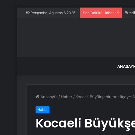
Brezi
Perşembe, Ağustos 6 2026
Son Dakika Haberleri
ANASAY
Anasayfa
/
Haber
/
Kocaeli Büyükşehir, her ilçeye 
Haber
Kocaeli Büyükşeh