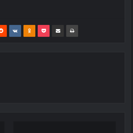
erest
Reddit
VKontakte
Odnoklassniki
Pocket
E-Posta ile paylaş
Yazdır