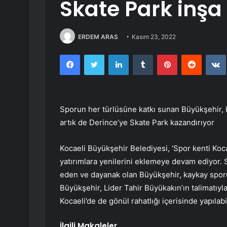
Skate Park inşa
ERDEM ARAS
Kasım 23, 2022
Facebook
Twitter
LinkedIn
Tumblr
Pinterest
Reddit
Sporun her türlüsüne katkı sunan Büyükşehir, 
artık de Derince’ye Skate Park kazandırıyor
Kocaeli Büyükşehir Belediyesi, ‘Spor kenti Koca
yatırımlara yenilerini eklemeye devam ediyor. S
eden ve dayanak olan Büyükşehir, kaykay spor
Büyükşehir, Lider Tahir Büyükakın’ın talimatıy
Kocaeli’de de gönül rahatlığı içerisinde yapılab
İlgili Makaleler