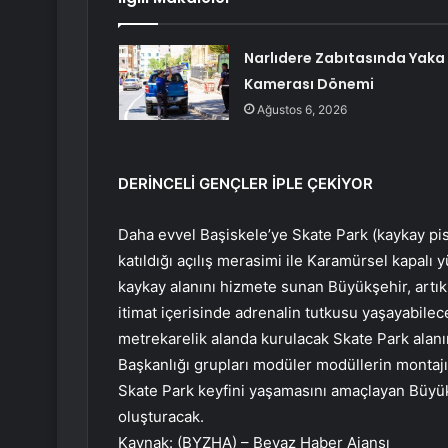
Narlıdere Zabıtasında Yaka
Kamerası Dönemi
Ağustos 6, 2026
DERİNCELİ GENÇLER İPLE ÇEKİYOR
Daha evvel Başiskele’ye Skate Park (kaykay pis
katıldığı açılış merasimi ile Karamürsel kapal
kaykay alanını hizmete sunan Büyükşehir, artık 
itimat içerisinde adrenalin tutkusu yaşayabile
metrekarelik alanda kurulacak Skate Park alanı
Başkanlığı grupları modüler modüllerin montajın
Skate Park keyfini yaşamasını amaçlayan Büyükşe
oluşturacak.
Kaynak: (BYZHA) – Beyaz Haber Ajansı