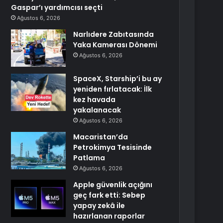
Gaspar’ı yardımcısı seçti
Ağustos 6, 2026
Narlıdere Zabıtasında
Yaka Kamerası Dönemi
Ağustos 6, 2026
SpaceX, Starship’i bu ay
yeniden fırlatacak: İlk
kez havada
yakalanacak
Ağustos 6, 2026
Macaristan’da
Petrokimya Tesisinde
Patlama
Ağustos 6, 2026
Apple güvenlik açığını
geç fark etti: Sebep
yapay zekâ ile
hazırlanan raporlar