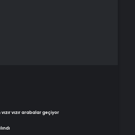
vızır vızır arabalar geçiyor
lındı