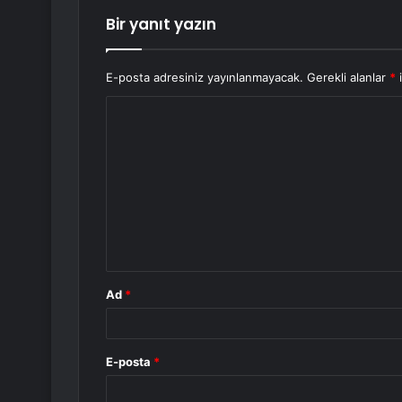
Bir yanıt yazın
E-posta adresiniz yayınlanmayacak.
Gerekli alanlar
*
i
Y
o
r
u
m
*
Ad
*
E-posta
*