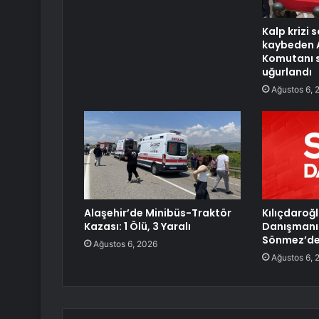
Kalp krizi 
kaybeden 
Komutanı 
uğurlandı
Ağustos 6, 
Alaşehir’de Minibüs-Traktör
Kılıçdaroğl
Kazası: 1 Ölü, 3 Yaralı
Danışmanı
Sönmez’den
Ağustos 6, 2026
Ağustos 6, 