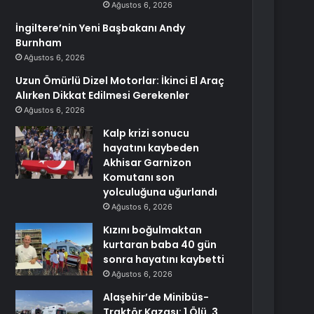
Ağustos 6, 2026
İngiltere’nin Yeni Başbakanı Andy
Burnham
Ağustos 6, 2026
Uzun Ömürlü Dizel Motorlar: İkinci El Araç
Alırken Dikkat Edilmesi Gerekenler
Ağustos 6, 2026
Kalp krizi sonucu
hayatını kaybeden
Akhisar Garnizon
Komutanı son
yolculuğuna uğurlandı
Ağustos 6, 2026
Kızını boğulmaktan
kurtaran baba 40 gün
sonra hayatını kaybetti
Ağustos 6, 2026
Alaşehir’de Minibüs-
Traktör Kazası: 1 Ölü, 3