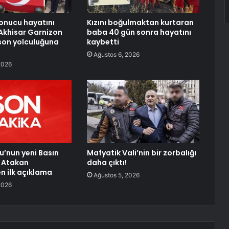
sonucu hayatını
Kızını boğulmaktan kurtaran
Akhisar Garnizon
baba 40 gün sonra hayatını
son yolculuğuna
kaybetti
Ağustos 6, 2026
2026
u’nun yeni Basın
Mafyatik Vali’nin bir zorbalığı
 Atakan
daha çıktı!
 ilk açıklama
Ağustos 5, 2026
2026