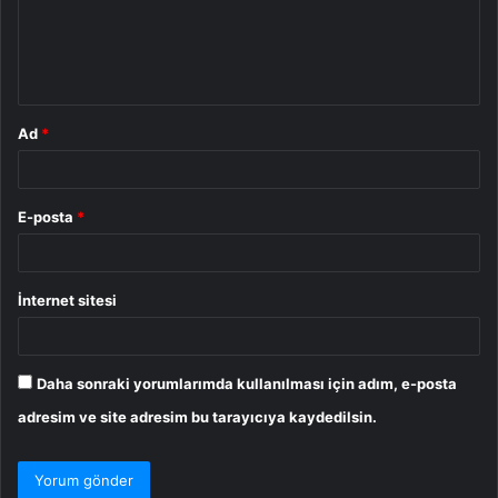
u
m
*
Ad
*
E-posta
*
İnternet sitesi
Daha sonraki yorumlarımda kullanılması için adım, e-posta
adresim ve site adresim bu tarayıcıya kaydedilsin.