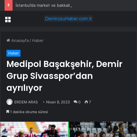
İstanbul’da market ve bakkallarda yeni uygulama devreye girdi
Menü
Anasayfa
/
Haber
Haber
Medipol Başakşehir, Demir
Grup Sivasspor’dan
ayrılıyor
ERDEM ARAS
Nisan 8, 2023
0
7
1 dakika okuma süresi