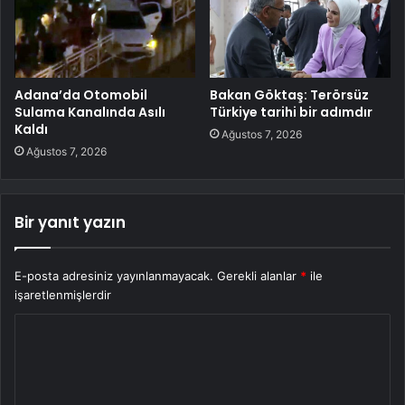
Adana’da Otomobil
Bakan Göktaş: Terörsüz
Sulama Kanalında Asılı
Türkiye tarihi bir adımdır
Kaldı
Ağustos 7, 2026
Ağustos 7, 2026
Bir yanıt yazın
E-posta adresiniz yayınlanmayacak.
Gerekli alanlar
*
ile
işaretlenmişlerdir
Y
o
r