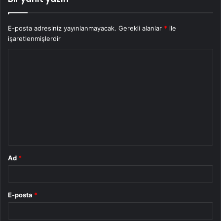
E-posta adresiniz yayınlanmayacak.
Gerekli alanlar
*
ile
işaretlenmişlerdir
Y
o
r
u
m
*
Ad
*
E-posta
*