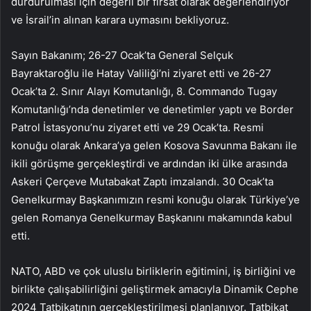
durdurulması için değerli bir fırsat olarak değerlendiriyor
ve İsrail’in alınan karara uymasını bekliyoruz.
Sayın Bakanım; 26-27 Ocak’ta General Selçuk
Bayraktaroğlu ile Hatay Valiliği’ni ziyaret etti ve 26-27
Ocak’ta 2. Sınır Alayı Komutanlığı, 8. Commando Tugay
Komutanlığı’nda denetimler ve denetimler yaptı ve Border
Patrol İstasyonu’nu ziyaret etti ve 29 Ocak’ta. Resmi
konuğu olarak Ankara’ya gelen Kosova Savunma Bakanı ile
ikili görüşme gerçekleştirdi ve ardından iki ülke arasında
Askeri Çerçeve Mutabakat Zaptı imzalandı. 30 Ocak’ta
Genelkurmay Başkanımızın resmi konuğu olarak Türkiye’ye
gelen Romanya Genelkurmay Başkanını makamında kabul
etti.
NATO, ABD ve çok uluslu birliklerin eğitimini, iş birliğini ve
birlikte çalışabilirliğini geliştirmek amacıyla Dinamik Cephe
2024 Tatbikatının gerçekleştirilmesi planlanıyor. Tatbikat