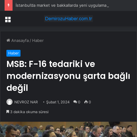
İstanbul’da market ve bakkallarda yeni uygulama devreye girdi
Menü
Anasayfa
/
Haber
Haber
MSB: F-16 tedariki ve
modernizasyonu şarta bağlı
değil
NEVROZ NAR
Şubat 1, 2024
0
0
3 dakika okuma süresi