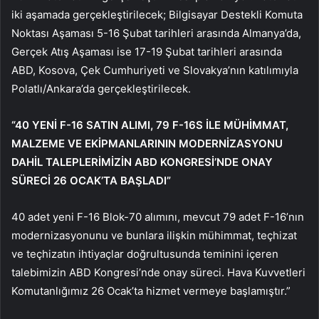
iki aşamada gerçekleştirilecek; Bilgisayar Destekli Komuta
Noktası Aşaması 5-16 Şubat tarihleri ​​arasında Almanya’da,
Gerçek Atış Aşaması ise 17-19 Şubat tarihleri ​​arasında
ABD, Kosova, Çek Cumhuriyeti ve Slovakya’nın katılımıyla
Polatlı/Ankara’da gerçekleştirilecek.
“40 YENİ F-16 SATIN ALIMI, 79 F-16S İLE MÜHİMMAT,
MALZEME VE EKİPMANLARININ MODERNİZASYONU
DAHİL TALEPLERİMİZİN ABD KONGRESİ’NDE ONAY
SÜRECİ 26 OCAK’TA BAŞLADI”
40 adet yeni F-16 Blok-70 alımını, mevcut 79 adet F-16’nın
modernizasyonunu ve bunlara ilişkin mühimmat, teçhizat
ve teçhizatın ihtiyaçlar doğrultusunda teminini içeren
talebimizin ABD Kongresi’nde onay süreci. Hava Kuvvetleri
Komutanlığımız 26 Ocak’ta hizmet vermeye başlamıştır.”