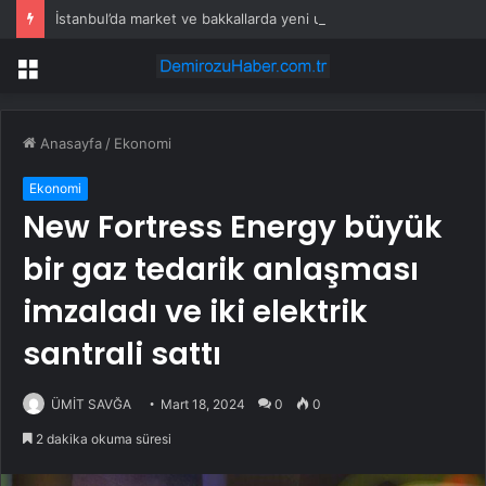
İstanbul’da market ve bakkallarda yeni uygulama devreye girdi
Menü
Anasayfa
/
Ekonomi
Ekonomi
New Fortress Energy büyük
bir gaz tedarik anlaşması
imzaladı ve iki elektrik
santrali sattı
ÜMİT SAVĞA
Mart 18, 2024
0
0
2 dakika okuma süresi