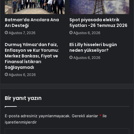
Batman’da Arıcılara Ana
Spot piyasada elektrik
Arı Desteği
fiyatları -26 Temmuz 2026
Ağustos 7, 2026
Ağustos 6, 2026
Durmuş Yılmaz’dan Faiz,
Eli Lilly hisseleri bugün
Enflasyon ve Kur Yorumu:
neden yükseliyor?
Merkez Bankası, Fiyat ve
Ağustos 6, 2026
Finansal İstikrarı
Sağlayamadı
Ağustos 6, 2026
Bir yanıt yazın
E-posta adresiniz yayınlanmayacak.
Gerekli alanlar
*
ile
işaretlenmişlerdir
Y