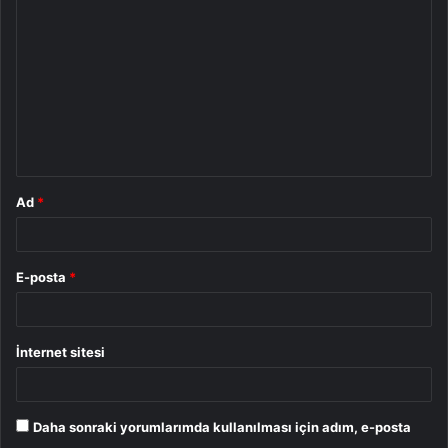
o
r
u
m
*
Ad
*
E-posta
*
İnternet sitesi
Daha sonraki yorumlarımda kullanılması için adım, e-posta