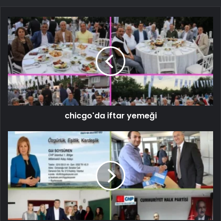
chicgo'da iftar yemeği