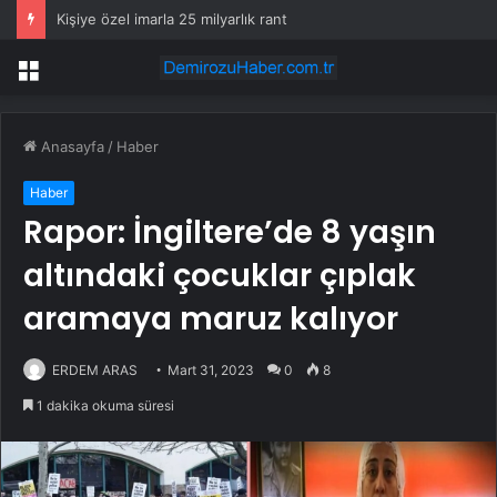
Kişiye özel imarla 25 milyarlık rant
Menü
Anasayfa
/
Haber
Haber
Rapor: İngiltere’de 8 yaşın
altındaki çocuklar çıplak
aramaya maruz kalıyor
ERDEM ARAS
Mart 31, 2023
0
8
1 dakika okuma süresi