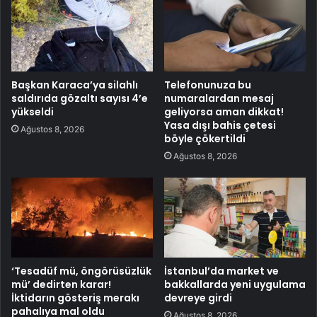
Başkan Karaca’ya silahlı
Telefonunuza bu
saldırıda gözaltı sayısı 4’e
numaralardan mesaj
yükseldi
geliyorsa aman dikkat!
Yasa dışı bahis çetesi
Ağustos 8, 2026
böyle çökertildi
Ağustos 8, 2026
‘Tesadüf mü, öngörüsüzlük
İstanbul’da market ve
mü’ dedirten karar!
bakkallarda yeni uygulama
İktidarın gösteriş merakı
devreye girdi
pahalıya mal oldu
Ağustos 8, 2026