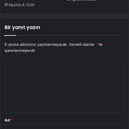
Ağustos 8, 2026
Bir yanıt yazın
E-posta adresiniz yayınlanmayacak.
Gerekli alanlar
*
ile
işaretlenmişlerdir
Y
o
r
u
m
*
Ad
*