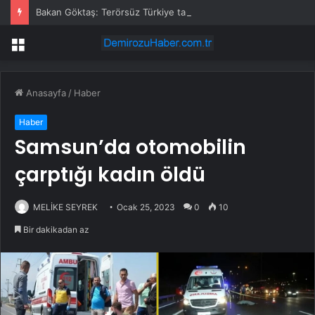
Bakan Göktaş: Terörsüz Türkiye tarihi bir adımdır
Menü
Anasayfa
/
Haber
Haber
Samsun’da otomobilin
çarptığı kadın öldü
MELİKE SEYREK
Ocak 25, 2023
0
10
Bir dakikadan az