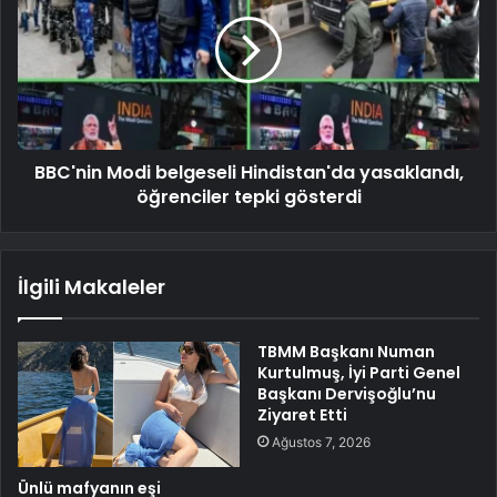
BBC'nin Modi belgeseli Hindistan'da yasaklandı,
öğrenciler tepki gösterdi
İlgili Makaleler
TBMM Başkanı Numan
Kurtulmuş, İyi Parti Genel
Başkanı Dervişoğlu’nu
Ziyaret Etti
Ağustos 7, 2026
Ünlü mafyanın eşi