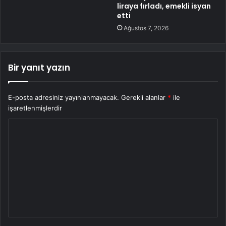
liraya fırladı, emekli isyan
etti
Ağustos 7, 2026
Bir yanıt yazın
E-posta adresiniz yayınlanmayacak.
Gerekli alanlar
*
ile
işaretlenmişlerdir
Y
o
r
u
m
*