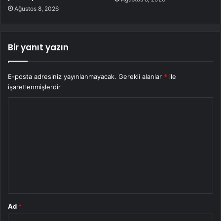
Ağustos 8, 2026
Bir yanıt yazın
E-posta adresiniz yayınlanmayacak.
Gerekli alanlar
*
ile
işaretlenmişlerdir
Y
o
r
u
m
*
Ad
*