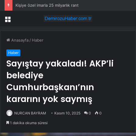
Kişiye özel imarla 25 milyarlık rant
Menü
Anasayfa
/
Haber
Haber
Sayıştay yakaladı! AKP’li
belediye
Cumhurbaşkanı’nın
kararını yok saymış
NURCAN BAYRAM
Kasım 10, 2025
0
0
1 dakika okuma süresi