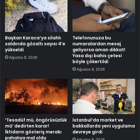
Başkan Karaca’ya silahlı
Telefonunuza bu
saldırıda gözaltı sayısı 4’e
numaralardan mesaj
yükseldi
geliyorsa aman dikkat!
Yasa dışı bahis çetesi
Ağustos 8, 2026
böyle çökertildi
Ağustos 8, 2026
‘Tesadüf mü, öngörüsüzlük
İstanbul’da market ve
mü’ dedirten karar!
bakkallarda yeni uygulama
İktidarın gösteriş merakı
devreye girdi
pahalıya mal oldu
Ağustos 8, 2026