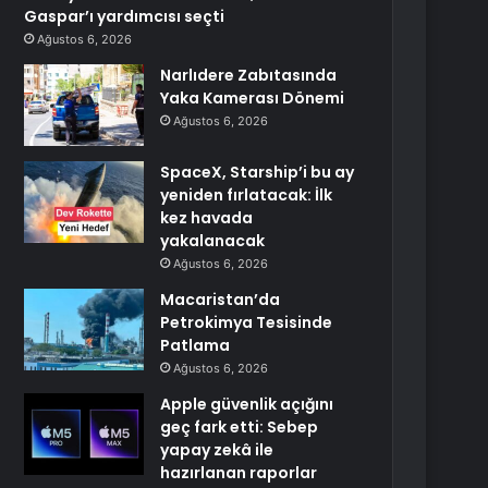
Gaspar’ı yardımcısı seçti
Ağustos 6, 2026
Narlıdere Zabıtasında
Yaka Kamerası Dönemi
Ağustos 6, 2026
SpaceX, Starship’i bu ay
yeniden fırlatacak: İlk
kez havada
yakalanacak
Ağustos 6, 2026
Macaristan’da
Petrokimya Tesisinde
Patlama
Ağustos 6, 2026
Apple güvenlik açığını
geç fark etti: Sebep
yapay zekâ ile
hazırlanan raporlar