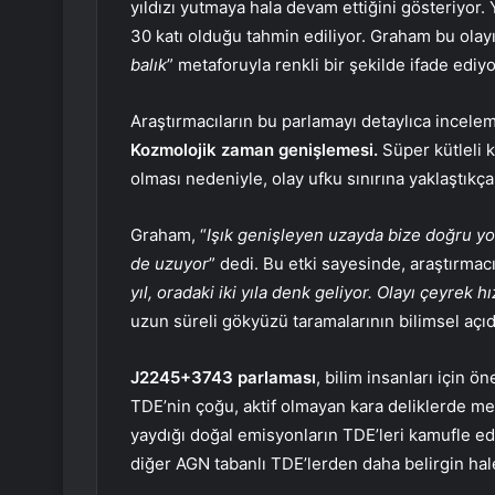
yıldızı yutmaya hala devam ettiğini gösteriyor. 
30 katı olduğu tahmin ediliyor. Graham bu olayı
balık
” metaforuyla renkli bir şekilde ifade ediyo
Araştırmacıların bu parlamayı detaylıca incelem
Kozmolojik zaman genişlemesi.
Süper kütleli k
olması nedeniyle, olay ufku sınırına yaklaştıkça
Graham, “
Işık genişleyen uzayda bize doğru y
de uzuyor
” dedi. Bu etki sayesinde, araştırmacıl
yıl, oradaki iki yıla denk geliyor. Olayı çeyrek hı
uzun süreli gökyüzü taramalarının bilimsel açı
J2245+3743 parlaması
, bilim insanları için 
TDE’nin çoğu, aktif olmayan kara deliklerde mey
yaydığı doğal emisyonların TDE’leri kamufle 
diğer AGN tabanlı TDE’lerden daha belirgin hale