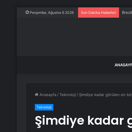
Brezi
Perşembe, Ağustos 6 2026
Son Dakika Haberleri
ANASAY
Anasayfa
/
Teknoloji
/
Şimdiye kadar görülen en büy
Teknoloji
Şimdiye kadar 