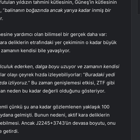
Yutulan yıldızın tahmini kütlesinin, Güneş’in kütlesinin
, “
balinanın boğazında ancak yarıya kadar inmiş bir
r.
esine yardımcı olan bilimsel bir gerçek daha var:
ara deliklerin etrafındaki yer çekiminin o kadar büyük
 zamanın kendisi bile yavaşlıyor.
olculuk ederken, dalga boyu uzuyor ve zamanın kendisi
ar olayı çeyrek hızda izleyebiliyorlar: “
Buradaki yedi
zda izliyoruz.
” Bu zaman genişlemesi etkisi, ZTF gibi
dan neden bu kadar değerli olduğunu gösteriyor.
önemli çünkü şu ana kadar gözlemlenen yaklaşık 100
dana gelmişti. Bunun nedeni, aktif kara deliklerin
edebilmesi. Ancak J2245+3743’ün devasa boyutu, onu
 getirdi.