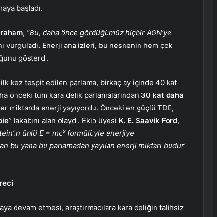
tmaya başladı.
Graham
, “
Bu, daha önce gördüğümüz hiçbir AGN’ye
ı vurguladı. Enerji analizleri, bu nesnenin hem çok
ğunu gösterdi.
ilk kez tespit edilen parlama, birkaç ay içinde 40 kat
daha önceki tüm kara delik parlamalarından
30 kat daha
er miktarda enerji yayıyordu. Önceki en güçlü TDE,
bie
” lakabını alan olaydı. Ekip üyesi
K. E. Saavik Ford
,
ein’ın ünlü E = mc² formülüyle enerjiye
n bu yana bu parlamadan yayılan enerji miktarı budur
”
reci
a devam etmesi, araştırmacılara kara deliğin talihsiz