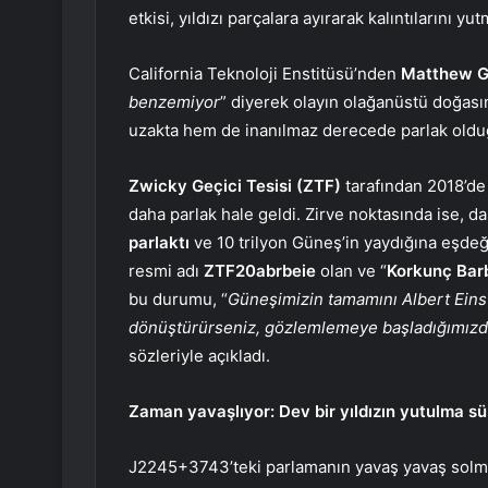
etkisi, yıldızı parçalara ayırarak kalıntılarını yu
California Teknoloji Enstitüsü’nden
Matthew 
benzemiyor
” diyerek olayın olağanüstü doğasın
uzakta hem de inanılmaz derecede parlak oldu
Zwicky Geçici Tesisi (ZTF)
tarafından 2018’de 
daha parlak hale geldi. Zirve noktasında ise, 
parlaktı
ve 10 trilyon Güneş’in yaydığına eşdeğ
resmi adı
ZTF20abrbeie
olan ve “
Korkunç Bar
bu durumu, “
Güneşimizin tamamını Albert Einst
dönüştürürseniz, gözlemlemeye başladığımızda
sözleriyle açıkladı.
Zaman yavaşlıyor: Dev bir yıldızın yutulma sü
J2245+3743’teki parlamanın yavaş yavaş solmay