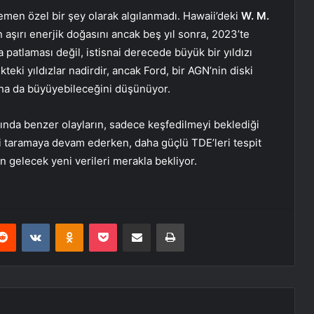
 hemen özel bir şey olarak algılanmadı. Hawaii’deki
W. M.
 aşırı enerjik doğasını ancak beş yıl sonra, 2023’te
 patlaması değil, istisnai derecede büyük bir yıldızı
eki yıldızlar nadirdir, ancak Ford, bir AGN’nin diski
daha da büyüyebileceğini düşünüyor.
nında benzer olayların, sadece keşfedilmeyi beklediği
ini taramaya devam ederken, daha güçlü TDE’leri tespit
n gelecek yeni verileri merakla bekliyor.
erest
Reddit
VKontakte
Odnoklassniki
Pocket
E-Posta ile paylaş
Yazdır