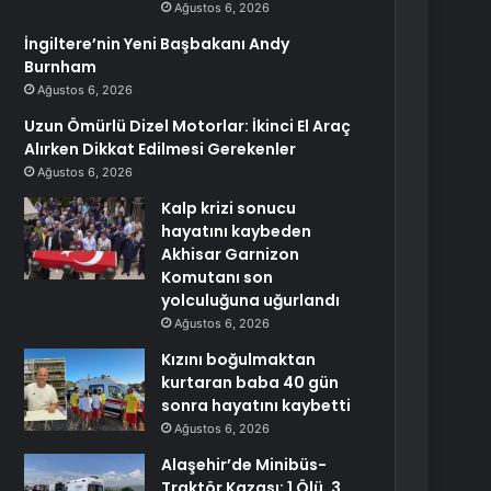
Ağustos 6, 2026
İngiltere’nin Yeni Başbakanı Andy
Burnham
Ağustos 6, 2026
Uzun Ömürlü Dizel Motorlar: İkinci El Araç
Alırken Dikkat Edilmesi Gerekenler
Ağustos 6, 2026
Kalp krizi sonucu
hayatını kaybeden
Akhisar Garnizon
Komutanı son
yolculuğuna uğurlandı
Ağustos 6, 2026
Kızını boğulmaktan
kurtaran baba 40 gün
sonra hayatını kaybetti
Ağustos 6, 2026
Alaşehir’de Minibüs-
Traktör Kazası: 1 Ölü, 3