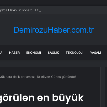
lya’da Flavio Bolsonaro, Alfredo Gaspar’ı yardımcısı seçti
FA
HABER
EKONOMI
SAĞLIK
TEKNOLOJI
YAŞAM
ük kara delik parlaması: 10 trilyon Güneş gücünde!
görülen en büyük