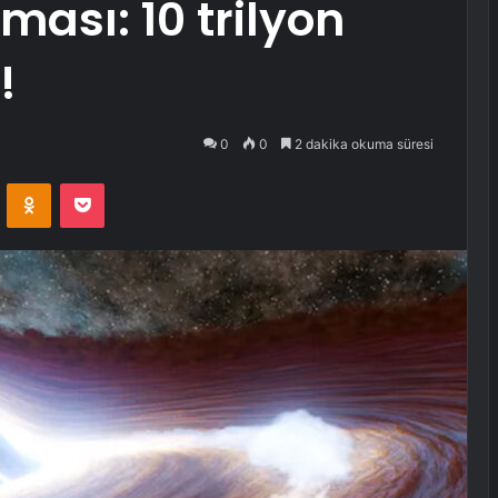
ması: 10 trilyon
!
0
0
2 dakika okuma süresi
VKontakte
Odnoklassniki
Pocket