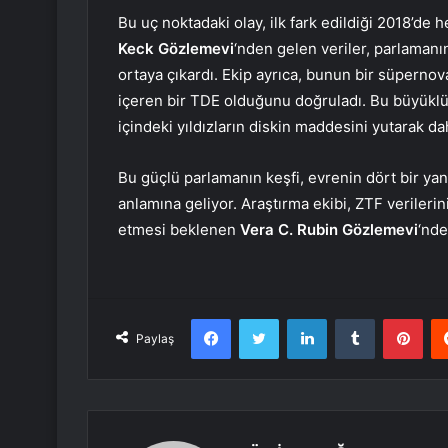
Bu uç noktadaki olay, ilk fark edildiği 2018’de
Keck Gözlemevi
‘nden gelen veriler, parlamanın
ortaya çıkardı. Ekip ayrıca, bunun bir süpernova
içeren bir TDE olduğunu doğruladı. Bu büyüklükt
içindeki yıldızların diskin maddesini yutarak 
Bu güçlü parlamanın keşfi, evrenin dört bir ya
anlamına geliyor. Araştırma ekibi, ZTF veriler
etmesi beklenen
Vera C. Rubin Gözlemevi
‘nde
Facebook
Twitter
LinkedIn
Tumblr
Pint
Paylaş