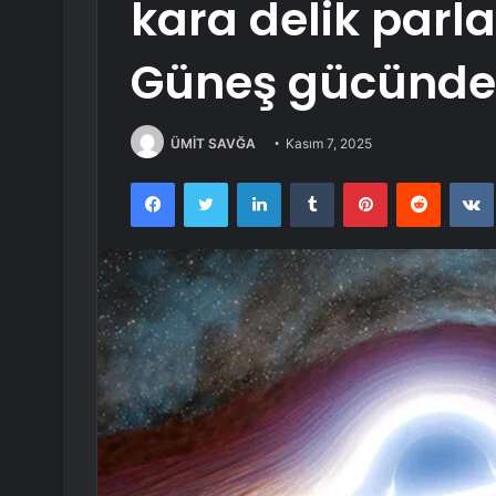
kara delik parla
Güneş gücünde
ÜMİT SAVĞA
Kasım 7, 2025
Facebook
Twitter
LinkedIn
Tumblr
Pinterest
Reddit