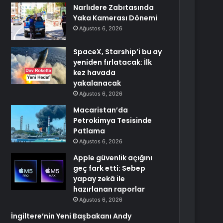
Narlıdere Zabıtasında
Yaka Kamerası Dönemi
Ağustos 6, 2026
SpaceX, Starship’i bu ay
yeniden fırlatacak: İlk
kez havada
yakalanacak
Ağustos 6, 2026
Macaristan’da
Petrokimya Tesisinde
Patlama
Ağustos 6, 2026
Apple güvenlik açığını
geç fark etti: Sebep
yapay zekâ ile
hazırlanan raporlar
Ağustos 6, 2026
İngiltere’nin Yeni Başbakanı Andy