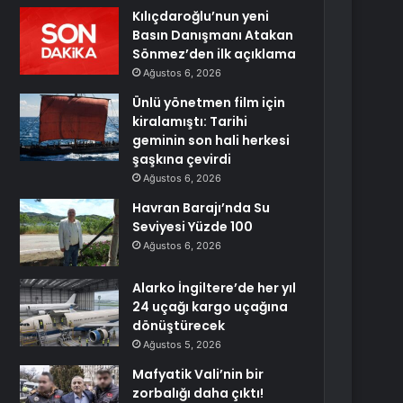
Kılıçdaroğlu’nun yeni
Basın Danışmanı Atakan
Sönmez’den ilk açıklama
Ağustos 6, 2026
Ünlü yönetmen film için
kiralamıştı: Tarihi
geminin son hali herkesi
şaşkına çevirdi
Ağustos 6, 2026
Havran Barajı’nda Su
Seviyesi Yüzde 100
Ağustos 6, 2026
Alarko İngiltere’de her yıl
24 uçağı kargo uçağına
dönüştürecek
Ağustos 5, 2026
Mafyatik Vali’nin bir
zorbalığı daha çıktı!