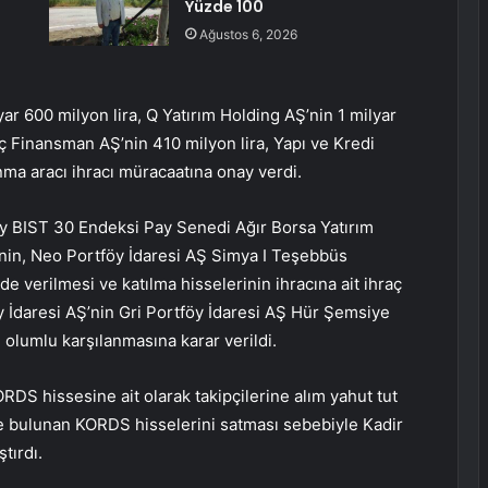
Yüzde 100
Ağustos 6, 2026
ar 600 milyon lira, Q Yatırım Holding AŞ’nin 1 milyar
Koç Finansman AŞ’nin 410 milyon lira, Yapı ve Kredi
anma aracı ihracı müracaatına onay verdi.
öy BIST 30 Endeksi Pay Senedi Ağır Borsa Yatırım
nin, Neo Portföy İdaresi AŞ Simya I Teşebbüs
verilmesi ve katılma hisselerinin ihracına ait ihraç
 İdaresi AŞ’nin Gri Portföy İdaresi AŞ Hür Şemsiye
olumlu karşılanmasına karar verildi.
DS hissesine ait olarak takipçilerine alım yahut tut
e bulunan KORDS hisselerini satması sebebiyle Kadir
tırdı.