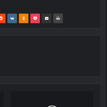
erest
Reddit
VKontakte
Odnoklassniki
Pocket
E-Posta ile paylaş
Yazdır