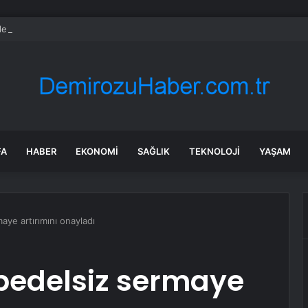
dere Zabıtasında Yaka Kamerası Dönemi
FA
HABER
EKONOMI
SAĞLIK
TEKNOLOJI
YAŞAM
maye artırımını onayladı
n bedelsiz sermaye