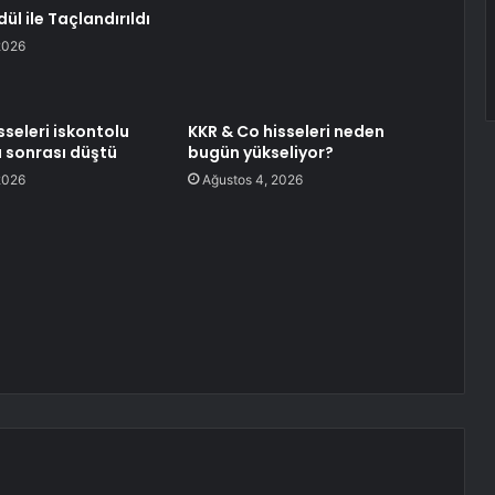
dül ile Taçlandırıldı
2026
sseleri iskontolu
KKR & Co hisseleri neden
ı sonrası düştü
bugün yükseliyor?
2026
Ağustos 4, 2026