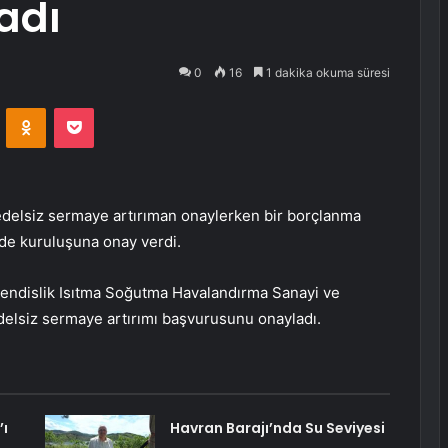
adı
0
16
1 dakika okuma süresi
VKontakte
Odnoklassniki
Pocket
bedelsiz sermaye artırıman onaylerken bir borçlanma
 de kuruluşuna onay verdi.
endislik Isıtma Soğutma Havalandırma Sanayi ve
elsiz sermaye artırımı başvurusunu onayladı.
’ı
Havran Barajı’nda Su Seviyesi