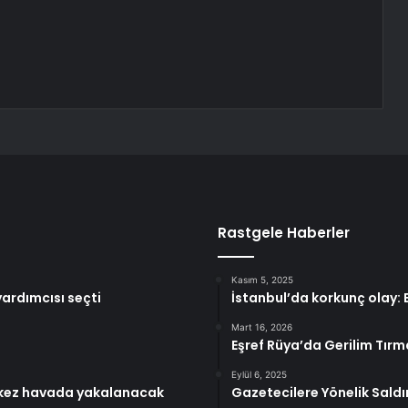
Rastgele Haberler
Kasım 5, 2025
yardımcısı seçti
İstanbul’da korkunç olay: E
Mart 16, 2026
Eşref Rüya’da Gerilim Tırm
Eylül 6, 2025
lk kez havada yakalanacak
Gazetecilere Yönelik Saldı