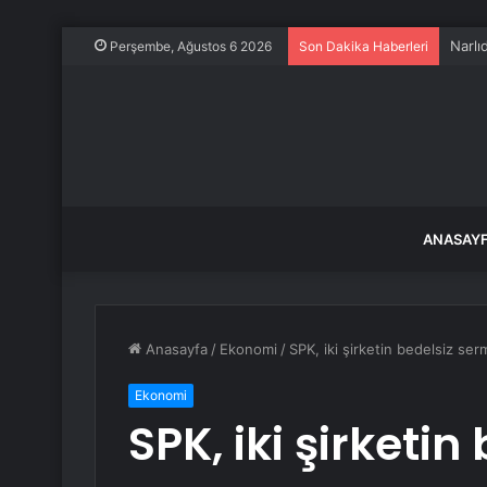
Narlı
Perşembe, Ağustos 6 2026
Son Dakika Haberleri
ANASAY
Anasayfa
/
Ekonomi
/
SPK, iki şirketin bedelsiz ser
Ekonomi
SPK, iki şirketi