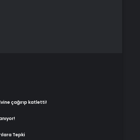
vine çağırıp katletti!
anıyor!
rılara Tepki