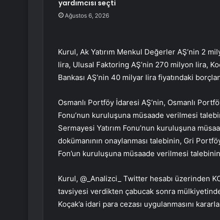
yardımcısı seçti
Ağustos 6, 2026
Kurul, Ak Yatırım Menkul Değerler AŞ’nin 2 mily
lira, Ulusal Faktoring AŞ’nin 270 milyon lira, 
Bankası AŞ’nin 40 milyar lira fiyatındaki borçl
Osmanlı Portföy İdaresi AŞ’nin, Osmanlı Portf
Fonu’nun kuruluşuna müsaade verilmesi talebi
Sermayesi Yatırım Fonu’nun kuruluşuna müsaade 
dokümanının onaylanması talebinin, Gri Portföy
Fon’un kuruluşuna müsaade verilmesi talebinin 
Kurul, @_Analizci_ Twitter hesabı üzerinden KOR
tavsiyesi verdikten çabucak sonra mülkiyetind
Koçak’a idari para cezası uygulanmasını kararlaş