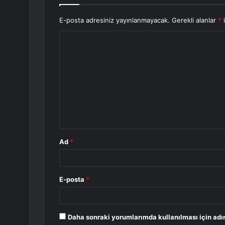
E-posta adresiniz yayınlanmayacak.
Gerekli alanlar
*
i
Y
o
r
u
m
*
Ad
*
E-posta
*
Daha sonraki yorumlarımda kullanılması için adı