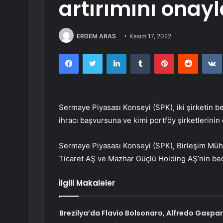
artırımını onayl
ERDEM ARAS
Kasım 17, 2022
Facebook
Twitter
LinkedIn
Tumblr
Pinterest
Reddit
Sermaye Piyasası Konseyi (SPK), iki şirketin 
ihracı başvursuna ve kimi portföy şirketlerinin
Sermaye Piyasası Konseyi (SPK), Birleşim Müh
Ticaret AŞ ve Mazhar Güçlü Holding AŞ’nin bed
İlgili Makaleler
Brezilya’da Flavio Bolsonaro, Alfredo Gaspar