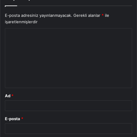
E-posta adresiniz yayınlanmayacak.
Gerekli alanlar
*
ile
işaretlenmişlerdir
Y
o
r
u
m
*
Ad
*
E-posta
*