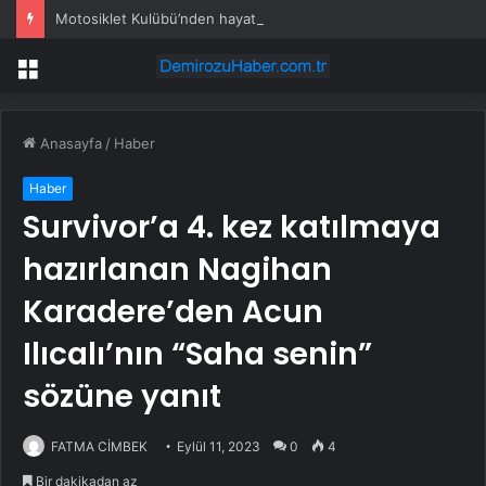
Motosiklet Kulübü’nden hayati uyarılar: Kask tercih değil, zorunluluktur
Menü
Anasayfa
/
Haber
Haber
Survivor’a 4. kez katılmaya
hazırlanan Nagihan
Karadere’den Acun
Ilıcalı’nın “Saha senin”
sözüne yanıt
FATMA CİMBEK
Eylül 11, 2023
0
4
Bir dakikadan az