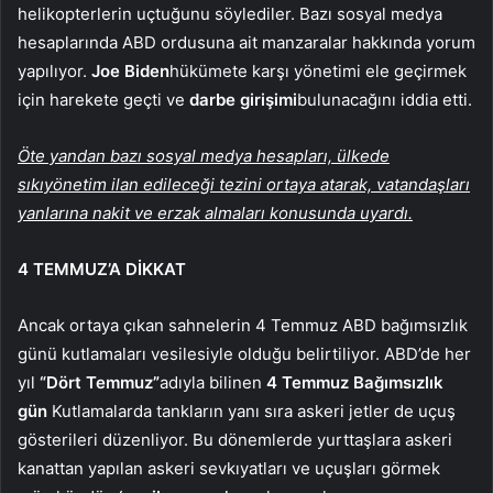
helikopterlerin uçtuğunu söylediler. Bazı sosyal medya
hesaplarında ABD ordusuna ait manzaralar hakkında yorum
yapılıyor.
Joe Biden
hükümete karşı yönetimi ele geçirmek
için harekete geçti ve
darbe girişimi
bulunacağını iddia etti.
Öte yandan bazı sosyal medya hesapları, ülkede
sıkıyönetim ilan edileceği tezini ortaya atarak, vatandaşları
yanlarına nakit ve erzak almaları konusunda uyardı.
4 TEMMUZ’A DİKKAT
Ancak ortaya çıkan sahnelerin 4 Temmuz ABD bağımsızlık
günü kutlamaları vesilesiyle olduğu belirtiliyor. ABD’de her
yıl
“Dört Temmuz”
adıyla bilinen
4 Temmuz Bağımsızlık
gün
Kutlamalarda tankların yanı sıra askeri jetler de uçuş
gösterileri düzenliyor. Bu dönemlerde yurttaşlara askeri
kanattan yapılan askeri sevkıyatları ve uçuşları görmek