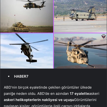
HABER7
ABD’nin birçok eyaletinde çekilen görüntüler ülkede
paniğe neden oldu. ABD’de en azından
17 eyalette
askeri
askeri helikopterlerin nakliyesi ve uçuşu
Görüntülerini
paylaşan kişiler, görüntülerle ilgili çarpıcı iddialarda