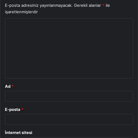
E-posta adresiniz yayınlanmayacak.
Gerekli alanlar
*
ile
işaretlenmişlerdir
Y
o
r
u
m
*
Ad
*
E-posta
*
İnternet sitesi