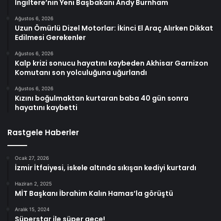
İngiltere’nin Yeni Başbakanı Andy Burnham
Ağustos 6, 2026
Uzun Ömürlü Dizel Motorlar: İkinci El Araç Alırken Dikkat
Edilmesi Gerekenler
Ağustos 6, 2026
Kalp krizi sonucu hayatını kaybeden Akhisar Garnizon
Komutanı son yolculuğuna uğurlandı
Ağustos 6, 2026
Kızını boğulmaktan kurtaran baba 40 gün sonra
hayatını kaybetti
Rastgele Haberler
Ocak 27, 2026
İzmir İtfaiyesi, iskele altında sıkışan kediyi kurtardı
Haziran 2, 2025
MİT Başkanı İbrahim Kalın Hamas’la görüştü
Aralık 15, 2024
Süperstar ile süper gece!