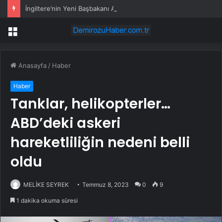
İngiltere’nin Yeni Başbakanı Andy Burnham
Menü
Anasayfa
/
Haber
Haber
Tanklar, helikopterler…
ABD’deki askeri
hareketliliğin nedeni belli
oldu
MELİKE SEYREK
Temmuz 8, 2023
0
9
1 dakika okuma süresi