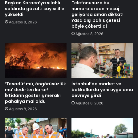
Başkan Karaca’ya silahlı
Telefonunuza bu
saldırıda gözaltı sayısı 4’e
numaralardan mesaj
yükseldi
geliyorsa aman dikkat!
Yasa dışı bahis çetesi
Ağustos 8, 2026
böyle çökertildi
Ağustos 8, 2026
‘Tesadüf mü, öngörüsüzlük
İstanbul’da market ve
mü’ dedirten karar!
bakkallarda yeni uygulama
İktidarın gösteriş merakı
devreye girdi
pahalıya mal oldu
Ağustos 8, 2026
Ağustos 8, 2026