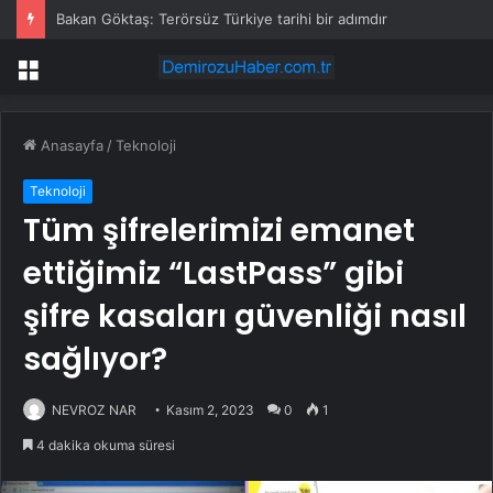
Bakan Göktaş: Terörsüz Türkiye tarihi bir adımdır
Menü
Anasayfa
/
Teknoloji
Teknoloji
Tüm şifrelerimizi emanet
ettiğimiz “LastPass” gibi
şifre kasaları güvenliği nasıl
sağlıyor?
NEVROZ NAR
Kasım 2, 2023
0
1
4 dakika okuma süresi