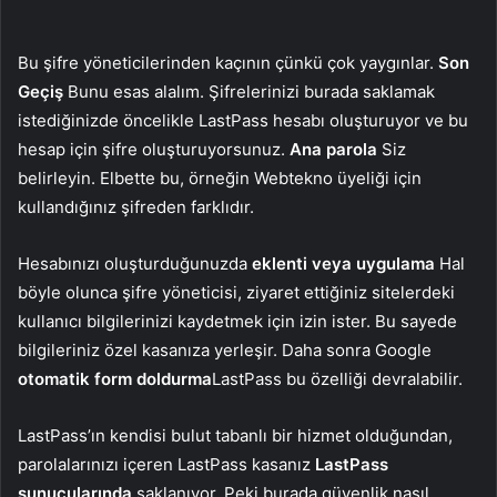
Bu şifre yöneticilerinden kaçının çünkü çok yaygınlar.
Son
Geçiş
Bunu esas alalım. Şifrelerinizi burada saklamak
istediğinizde öncelikle LastPass hesabı oluşturuyor ve bu
hesap için şifre oluşturuyorsunuz.
Ana parola
Siz
belirleyin. Elbette bu, örneğin Webtekno üyeliği için
kullandığınız şifreden farklıdır.
Hesabınızı oluşturduğunuzda
eklenti veya uygulama
Hal
böyle olunca şifre yöneticisi, ziyaret ettiğiniz sitelerdeki
kullanıcı bilgilerinizi kaydetmek için izin ister. Bu sayede
bilgileriniz özel kasanıza yerleşir. Daha sonra Google
otomatik form doldurma
LastPass bu özelliği devralabilir.
LastPass’ın kendisi bulut tabanlı bir hizmet olduğundan,
parolalarınızı içeren LastPass kasanız
LastPass
sunucularında
saklanıyor. Peki burada güvenlik nasıl