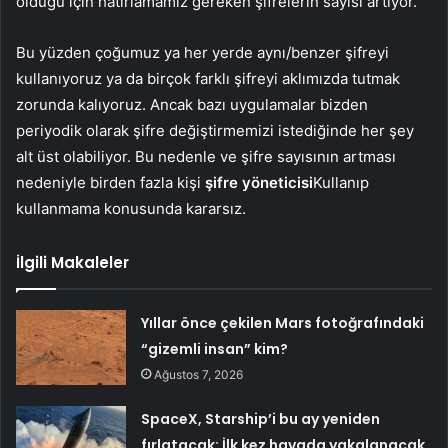
olduğu için hatırlamamız gereken şifrelerin sayısı artıyor.
Bu yüzden çoğumuz ya her yerde aynı/benzer şifreyi
kullanıyoruz ya da birçok farklı şifreyi aklımızda tutmak
zorunda kalıyoruz. Ancak bazı uygulamalar bizden
periyodik olarak şifre değiştirmemizi istediğinde her şey
alt üst olabiliyor. Bu nedenle ve şifre sayısının artması
nedeniyle birden fazla kişi
şifre yöneticisi
Kullanıp
kullanmama konusunda kararsız.
İlgili Makaleler
Yıllar önce çekilen Mars fotoğrafındaki
“gizemli insan” kim?
Ağustos 7, 2026
SpaceX, Starship’i bu ay yeniden
fırlatacak: İlk kez havada yakalanacak