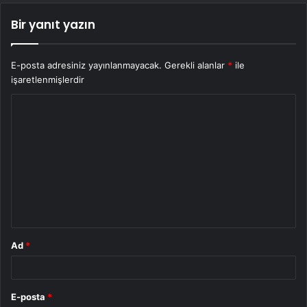
Bir yanıt yazın
E-posta adresiniz yayınlanmayacak.
Gerekli alanlar
*
ile
işaretlenmişlerdir
Y
o
r
u
m
*
Ad
*
E-posta
*