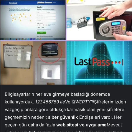
Bilgisayarların her eve girmeye başladığı dönemde
kullanıyorduk.
123456789 ile
Ve
QWERTY’li
Şifrelerimizden
vazgeçip onlara göre oldukça karmaşık olan yeni şifrelere
geçmemizin nedeni;
siber güvenlik
Endişeleri vardı. Her
geçen gün daha da fazla
web sitesi ve uygulama
Mevcut