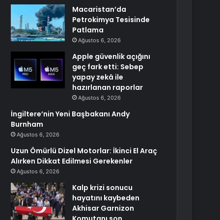
Macaristan’da
Petrokimya Tesisinde
Patlama
Ağustos 6, 2026
Apple güvenlik açığını
geç fark etti: Sebep
yapay zekâ ile
hazırlanan raporlar
Ağustos 6, 2026
İngiltere’nin Yeni Başbakanı Andy
Burnham
Ağustos 6, 2026
Uzun Ömürlü Dizel Motorlar: İkinci El Araç
Alırken Dikkat Edilmesi Gerekenler
Ağustos 6, 2026
Kalp krizi sonucu
hayatını kaybeden
Akhisar Garnizon
Komutanı son