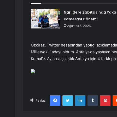
Narlıdere Zabıtasında Yaka
Kamerası Dönemi
Ağustos 6, 2026
Özkiraz, Twitter hesabından yaptığı açıklamada 
Milletvekili adayı oldum. Antalya’da yaşayan he
Kemal’e. Aylarca çalıştık Antalya için 4 farklı pr
Facebook
Twitter
LinkedIn
Tumblr
Pint
Paylaş