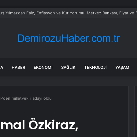
nın en pahalı oteli: Geceliği tam 4,7 milyon lira
FA
HABER
EKONOMI
SAĞLIK
TEKNOLOJI
YAŞAM
’den milletvekili adayı oldu
mal Özkiraz,