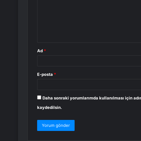
r
u
m
*
Ad
*
E-posta
*
Daha sonraki yorumlarımda kullanılması için adı
kaydedilsin.