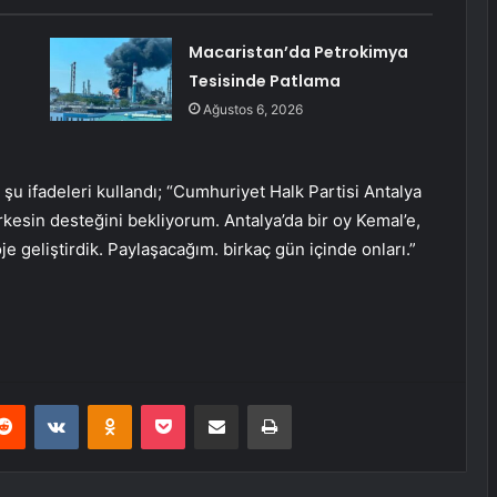
Macaristan’da Petrokimya
Tesisinde Patlama
Ağustos 6, 2026
şu ifadeleri kullandı; “Cumhuriyet Halk Partisi Antalya
rkesin desteğini bekliyorum. Antalya’da bir oy Kemal’e,
oje geliştirdik. Paylaşacağım. birkaç gün içinde onları.”
erest
Reddit
VKontakte
Odnoklassniki
Pocket
E-Posta ile paylaş
Yazdır