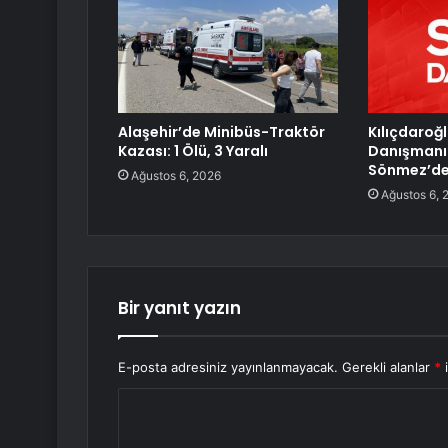
Alaşehir’de Minibüs-Traktör
Kılıçdaroğl
Kazası: 1 Ölü, 3 Yaralı
Danışmanı
Sönmez’den
Ağustos 6, 2026
Ağustos 6, 
Bir yanıt yazın
E-posta adresiniz yayınlanmayacak.
Gerekli alanlar
*
i
Y
o