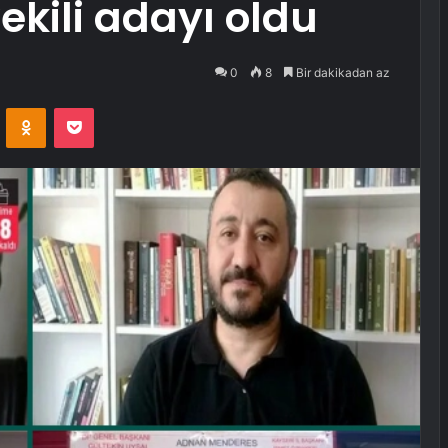
ekili adayı oldu
0
8
Bir dakikadan az
VKontakte
Odnoklassniki
Pocket