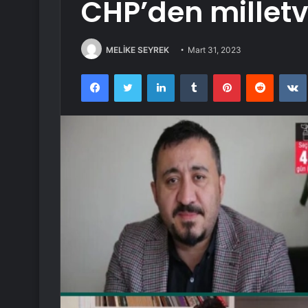
CHP’den milletv
MELİKE SEYREK
Mart 31, 2023
Facebook
Twitter
LinkedIn
Tumblr
Pinterest
Reddit