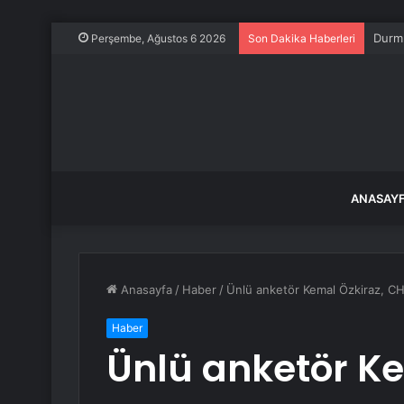
Dünya
Perşembe, Ağustos 6 2026
Son Dakika Haberleri
ANASAY
Anasayfa
/
Haber
/
Ünlü anketör Kemal Özkiraz, CHP
Haber
Ünlü anketör Ke