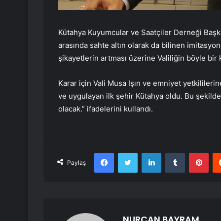
Kütahya Kuyumcular ve Saatçiler Derneği Başkan
arasında sahte altın olarak da bilinen imitasyon a
şikayetlerin artması üzerine Valiliğin böyle bir 
Karar için Vali Musa Işın ve emniyet yetkililer
ve uygulayan ilk şehir Kütahya oldu. Bu şekil
olacak.” ifadelerini kullandı.
Facebook
Twitter
LinkedIn
Tumblr
Pint
Paylaş
NURCAN BAYRAM