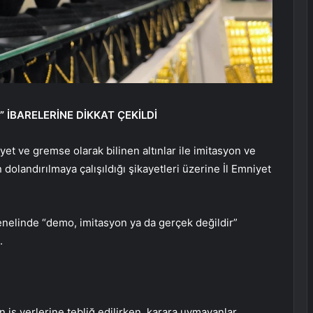
 İBARELERİNE DİKKAT ÇEKİLDİ
yet ve gremse olarak bilinen altınlar ile imitasyon ve
 dolandırılmaya çalışıldığı şikayetleri üzerine İl Emniyet
genelinde “demo, imitasyon ya da gerçek değildir”
.
lan iş yerlerine tebliğ edilirken, karara uymayanlar