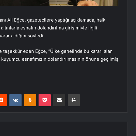
ı Ali Eğce, gazetecilere yaptığı açıklamada, halk
ltınlarla esnafın dolandırılma girişimiyle ilgili
karar aldığını söyledi.
ine teşekkür eden Eğce, “Ülke genelinde bu kararı alan
de kuyumcu esnafımızın dolandırılmasının önüne geçilmiş
erest
Reddit
VKontakte
Odnoklassniki
Pocket
E-Posta ile paylaş
Yazdır