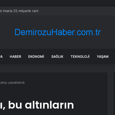
l imarla 25 milyarlık rant
FA
HABER
EKONOMI
SAĞLIK
TEKNOLOJI
YAŞAM
 satışı yasaklandı
ı, bu altınların