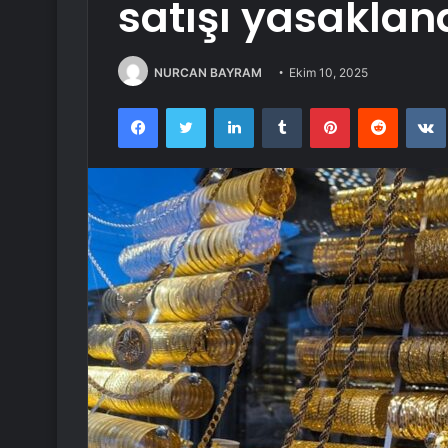
satışı yasaklan
NURCAN BAYRAM
Ekim 10, 2025
Facebook
Twitter
LinkedIn
Tumblr
Pinterest
Reddit