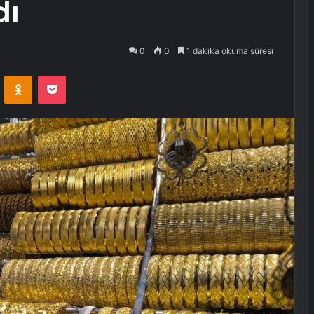
dı
0
0
1 dakika okuma süresi
VKontakte
Odnoklassniki
Pocket