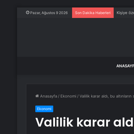
Kişiye öze
Pazar, Ağustos 9 2026
Son Dakika Haberleri
ANASAY
Anasayfa
/
Ekonomi
/
Valilik karar aldı, bu altınların
Ekonomi
Valilik karar ald