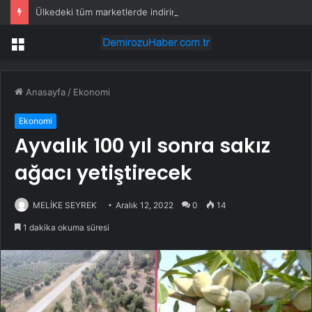
Ülkedeki tüm marketlerde indirim artık zorunlu
Menü
Anasayfa
/
Ekonomi
Ekonomi
Ayvalık 100 yıl sonra sakız
ağacı yetiştirecek
MELİKE SEYREK
Aralık 12, 2022
0
14
1 dakika okuma süresi