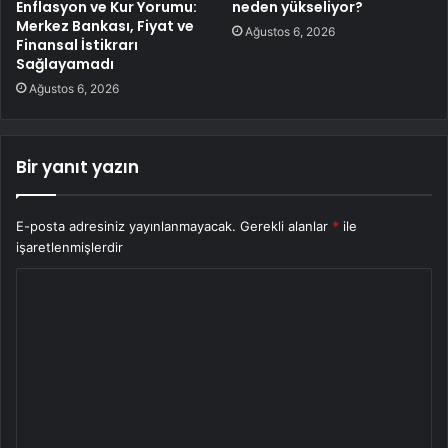
Enflasyon ve Kur Yorumu:
neden yükseliyor?
Merkez Bankası, Fiyat ve
Ağustos 6, 2026
Finansal İstikrarı
Sağlayamadı
Ağustos 6, 2026
Bir yanıt yazın
E-posta adresiniz yayınlanmayacak.
Gerekli alanlar
*
ile
işaretlenmişlerdir
Y
o
r
u
m
*