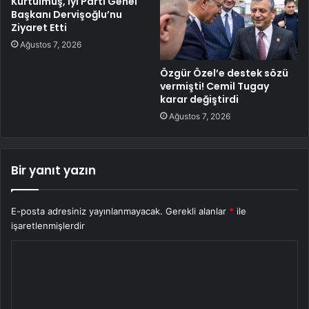
Kurtulmuş, İyi Parti Genel
Başkanı Dervişoğlu’nu
Ziyaret Etti
Ağustos 7, 2026
Özgür Özel’e destek sözü
vermişti! Cemil Tugay
karar değiştirdi
Ağustos 7, 2026
Bir yanıt yazın
E-posta adresiniz yayınlanmayacak.
Gerekli alanlar
*
ile
işaretlenmişlerdir
Y
o
r