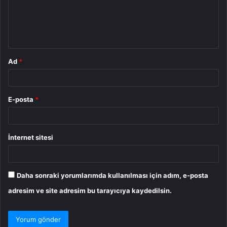
u
m
*
Ad
*
E-posta
*
İnternet sitesi
Daha sonraki yorumlarımda kullanılması için adım, e-posta
adresim ve site adresim bu tarayıcıya kaydedilsin.