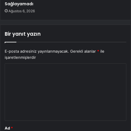
Sağlayamadı
Ağustos 6, 2026
Bir yanıt yazın
E-posta adresiniz yayınlanmayacak.
Gerekli alanlar
*
ile
işaretlenmişlerdir
Y
o
r
u
m
*
Ad
*