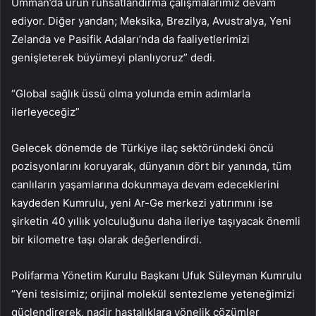
Umman’da ürün ruhsatlandırma çalışmalarımız devam
ediyor. Diğer yandan; Meksika, Brezilya, Avustralya, Yeni
Zelanda ve Pasifik Adaları’nda da faaliyetlerimizi
genişleterek büyümeyi planlıyoruz” dedi.
“Global sağlık üssü olma yolunda emin adımlarla
ilerleyeceğiz”
Gelecek dönemde de Türkiye ilaç sektöründeki öncü
pozisyonlarını koruyarak, dünyanın dört bir yanında, tüm
canlıların yaşamlarına dokunmaya devam edeceklerini
kaydeden Kumrulu, yeni Ar-Ge merkezi yatırımını ise
şirketin 40 yıllık yolculuğunu daha ileriye taşıyacak önemli
bir kilometre taşı olarak değerlendirdi.
Polifarma Yönetim Kurulu Başkanı Ufuk Süleyman Kumrulu
“Yeni tesisimiz; orijinal molekül sentezleme yeteneğimizi
güçlendirerek, nadir hastalıklara yönelik çözümler