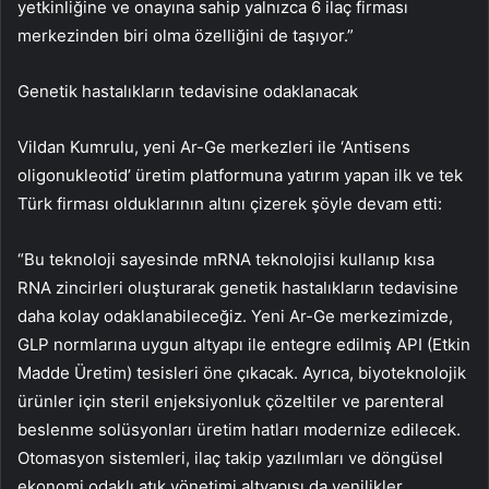
yetkinliğine ve onayına sahip yalnızca 6 ilaç firması
merkezinden biri olma özelliğini de taşıyor.”
Genetik hastalıkların tedavisine odaklanacak
Vildan Kumrulu, yeni Ar-Ge merkezleri ile ‘Antisens
oligonukleotid’ üretim platformuna yatırım yapan ilk ve tek
Türk firması olduklarının altını çizerek şöyle devam etti:
“Bu teknoloji sayesinde mRNA teknolojisi kullanıp kısa
RNA zincirleri oluşturarak genetik hastalıkların tedavisine
daha kolay odaklanabileceğiz. Yeni Ar-Ge merkezimizde,
GLP normlarına uygun altyapı ile entegre edilmiş API (Etkin
Madde Üretim) tesisleri öne çıkacak. Ayrıca, biyoteknolojik
ürünler için steril enjeksiyonluk çözeltiler ve parenteral
beslenme solüsyonları üretim hatları modernize edilecek.
Otomasyon sistemleri, ilaç takip yazılımları ve döngüsel
ekonomi odaklı atık yönetimi altyapısı da yenilikler