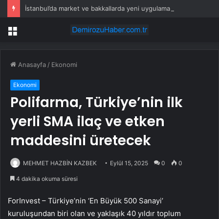
İstanbul’da market ve bakkallarda yeni uygulama devreye girdi
Menü
Anasayfa
/
Ekonomi
Ekonomi
Polifarma, Türkiye’nin ilk
yerli SMA ilaç ve etken
maddesini üretecek
MEHMET HAZBİN KAZBEK
Eylül 15, 2025
0
0
4 dakika okuma süresi
ForInvest – Türkiye’nin ‘En Büyük 500 Sanayi’
kuruluşundan biri olan ve yaklaşık 40 yıldır toplum